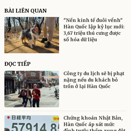
BÀI LIÊN QUAN
"Nền kinh tế đuôi vểnh"
Hàn Quốc lập kỷ lục mới:
3,67 triệu thú cưng được
số hóa dữ liệu
ĐỌC TIẾP
Công ty du lịch sẽ bị phạt
nặng nếu du khách bỏ
trốn ở lại Hàn Quốc
Chứng khoán Nhật Bản,
Hàn Quốc áp sát mức
đỉnh trước thềm xung đột