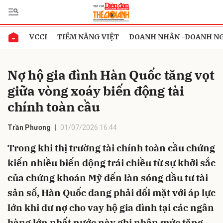
VCCI
TIỀM NĂNG VIỆT
DOANH NHÂN -DOANH N
Gửi bình luận
Nợ hộ gia đình Hàn Quốc tăng vọt
giữa vòng xoáy biến động tài
chính toàn cầu
Trần Phương
01/07/2026 16:44
Trong khi thị trường tài chính toàn cầu chứng
Hủy
Gửi
kiến nhiều biến động trái chiều từ sự khởi sắc
của chứng khoán Mỹ đến làn sóng đầu tư tài
sản số, Hàn Quốc đang phải đối mặt với áp lực
lớn khi dư nợ cho vay hộ gia đình tại các ngân
hàng lớn nhất nước này ghi nhận mức tăng