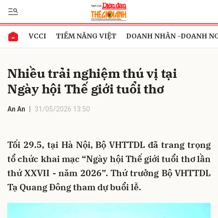
VCCI
TIỀM NĂNG VIỆT
DOANH NHÂN -DOANH N
Gửi bình luận
Nhiều trải nghiệm thú vị tại
Ngày hội Thế giới tuổi thơ
An An
31/05/2026 13:50
Tối 29.5, tại Hà Nội, Bộ VHTTDL đã trang trọng
Hủy
Gửi
tổ chức khai mạc “Ngày hội Thế giới tuổi thơ lần
thứ XXVII - năm 2026”. Thứ trưởng Bộ VHTTDL
Tạ Quang Đông tham dự buổi lễ.