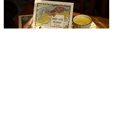
Di sản văn hóa vun đắp tình hữu nghị Việt
Nam – Pháp qua nhiều thế hệ
Tọa đàm khoa học quốc tế “Văn hóa và Di sản trong quan hệ
Pháp – Việt, từ thế kỷ XIX đến nay” tại Montpellier (Pháp) đã
khẳng định vai trò của di sản văn hóa như cầu nối tri thức, góp
phần tăng cường hiểu biết,...