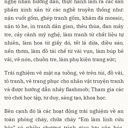
nghệ nhân hướng dẫn, thực hành làm ra các sản
phẩm xinh xắn từ các nghề truyền thống như:
nặn vuốt gốm, ghép tranh gốm, khảm đá mosaic,
nặn tò he, in tranh dân gian, thêu thùa, đan mây
tre, cây cảnh mỹ nghệ, làm tranh từ chất liệu tự
nhiên, làm hoa từ giấy dó, tết lá dừa, diều sáo,
nến thơm, làm đồ tái chế từ vải vụn, làm búp bê
vải, vẽ nón, chuồn tre, làm phụ kiện trang sức;
Trải nghiệm vẽ mặt nạ tuồng, vẽ trên túi, đồ vải,
tô tranh, vẽ trang phục cho nhân vật truyện tranh
và được hướng dẫn nhảy flashmob; Tham gia các
trò chơi học tập, tư duy, sáng tạo, khoa học.
Bên cạnh đó là các hoạt động trải nghiệm về an
toàn phòng cháy, chữa cháy “Em làm lính cứu
hỏa” và nhiều chương trình giao lưu văn hóa,