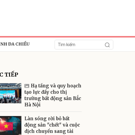
ÍNH ĐA CHIỀU
C TIẾP
Hạ tầng và quy hoạch
tạo lực đẩy cho thị
trường bất động sản Bắc
ửi
Hà Nội
Làn sóng rời bỏ bất
động sản "chết" và cuộc
dịch chuyển sang tài