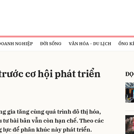
bình luận
DOANH NGHIỆP
ĐỜI SỐNG
VĂN HÓA - DU LỊCH
ỐNG K
trước cơ hội phát triển
ĐỌ
Hủy
G
g gia tăng cùng quá trình đô thị hóa,
tư bài bản vẫn còn hạn chế. Theo các
 lực để phân khúc này phát triển.