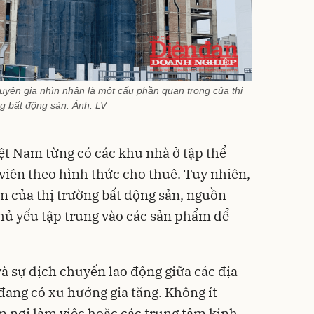
yên gia nhìn nhận là một cấu phần quan trọng của thị
g bất động sản. Ảnh: LV
ệt Nam từng có các khu nhà ở tập thể
viên theo hình thức cho thuê. Tuy nhiên,
ển của thị trường bất động sản, nguồn
ủ yếu tập trung vào các sản phẩm để
và sự dịch chuyển lao động giữa các địa
ang có xu hướng gia tăng. Không ít
n nơi làm việc hoặc các trung tâm kinh