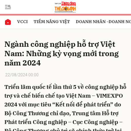
VCCI
TIỀM NĂNG VIỆT
DOANH NHÂN -DOANH N
Gửi bình luận
Ngành công nghiệp hỗ trợ Việt
Nam: Những kỳ vọng mới trong
năm 2024
22/08/2024 00:00
Triển lãm quốc tế lần thứ 5 về công nghiệp hỗ
Hủy
Gửi
trợ và chế biến chế tạo Việt Nam – VIMEXPO
2024 với mục tiêu “Kết nối để phát triển” do
Bộ Công Thương chỉ đạo, Trung tâm Hỗ trợ
Phát triển Công nghiệp – Cục Công nghiệp –
Bộ Công Thương chủ trì sẽ chính thức trở lại