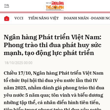
VCCI
TIỀM NĂNG VIỆT
DOANH NHÂN -DOANH N
Gửi bình luận
Ngân hàng Phát triển Việt Nam:
Phong trào thi đua phát huy sức
mạnh, tạo động lực phát triển
18/10/2025 00:00
Chiều 17/10, Ngân hàng Phát triển Việt Nam
Hủy
Gửi
tổ chức Đại hội thi đua yêu nước lần thứ IV
năm 2025, nhằm đánh giá phong trào thi đua
yêu nước 5 năm qua; tôn vinh và biểu dương
những tập thể, cá nhân điển hình tiên tiến,
tiêu biểu trong phong trào thi đua yêu nước,