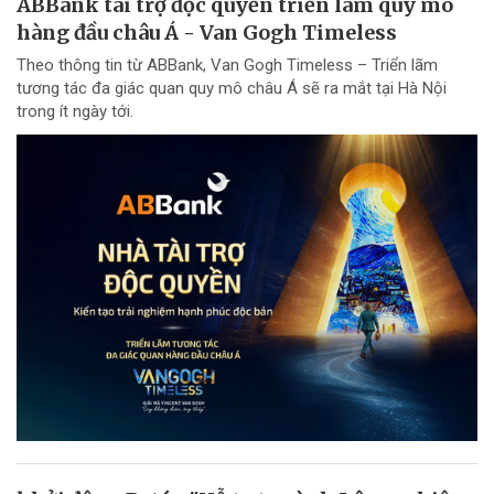
ABBank tài trợ độc quyền triển lãm quy mô
hàng đầu châu Á - Van Gogh Timeless
Theo thông tin từ ABBank, Van Gogh Timeless – Triển lãm
tương tác đa giác quan quy mô châu Á sẽ ra mắt tại Hà Nội
trong ít ngày tới.