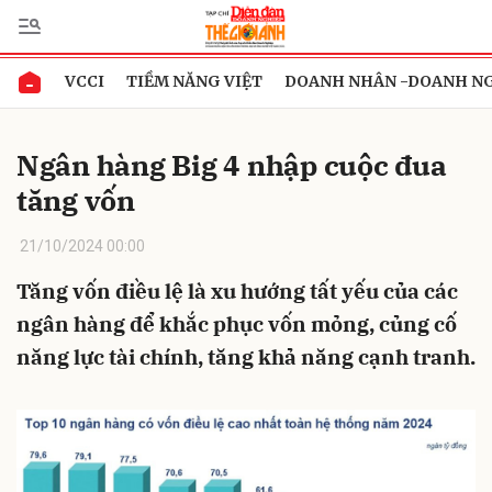
VCCI
TIỀM NĂNG VIỆT
DOANH NHÂN -DOANH N
Gửi bình luận
Ngân hàng Big 4 nhập cuộc đua
tăng vốn
21/10/2024 00:00
Tăng vốn điều lệ là xu hướng tất yếu của các
ngân hàng để khắc phục vốn mỏng, củng cố
Hủy
Gửi
năng lực tài chính, tăng khả năng cạnh tranh.