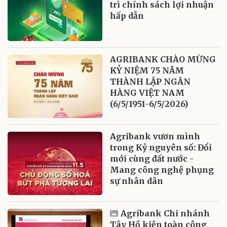
trì chính sách lợi nhuận
hấp dẫn
AGRIBANK CHÀO MỪNG
KỶ NIỆM 75 NĂM
THÀNH LẬP NGÂN
HÀNG VIỆT NAM
(6/5/1951-6/5/2026)
Agribank vươn mình
trong Kỷ nguyên số: Đổi
mới cùng đất nước -
Mang công nghệ phụng
sự nhân dân
Agribank Chi nhánh
Tây Hồ kiện toàn công