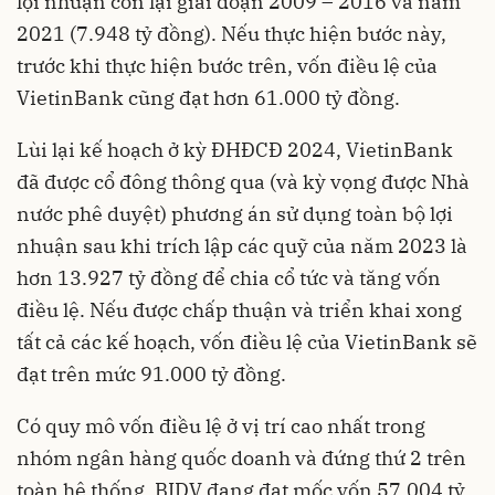
lợi nhuận còn lại giai đoạn 2009 – 2016 và năm
2021 (7.948 tỷ đồng). Nếu thực hiện bước này,
trước khi thực hiện bước trên, vốn điều lệ của
VietinBank cũng đạt hơn 61.000 tỷ đồng.
Lùi lại kế hoạch ở kỳ ĐHĐCĐ 2024, VietinBank
đã được cổ đông thông qua (và kỳ vọng được Nhà
nước phê duyệt) phương án sử dụng toàn bộ lợi
nhuận sau khi trích lập các quỹ của năm 2023 là
hơn 13.927 tỷ đồng để chia cổ tức và tăng vốn
điều lệ. Nếu được chấp thuận và triển khai xong
tất cả các kế hoạch, vốn điều lệ của VietinBank sẽ
đạt trên mức 91.000 tỷ đồng.
Có quy mô vốn điều lệ ở vị trí cao nhất trong
nhóm ngân hàng quốc doanh và đứng thứ 2 trên
toàn hệ thống, BIDV đang đạt mốc vốn 57.004 tỷ