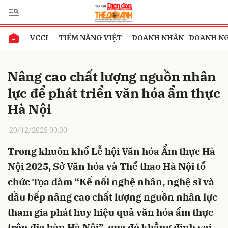
VCCI
TIỀM NĂNG VIỆT
DOANH NHÂN -DOANH N
Gửi bình luận
Nâng cao chất lượng nguồn nhân
lực để phát triển văn hóa ẩm thực
Hà Nội
20/12/2025 00:00
Trong khuôn khổ Lễ hội Văn hóa Ẩm thực Hà
Hủy
Gửi
Nội 2025, Sở Văn hóa và Thể thao Hà Nội tổ
chức Tọa đàm “Kế nối nghệ nhân, nghệ sĩ và
đầu bếp nâng cao chất lượng nguồn nhân lực
tham gia phát huy hiệu quả văn hóa ẩm thực
trên địa bàn Hà Nội”, qua đó khẳng định vai