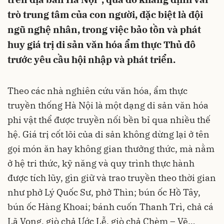
trò trung tâm của con người, đặc biệt là đội
ngũ nghệ nhân, trong việc bảo tồn và phát
huy giá trị di sản văn hóa ẩm thực Thủ đô
trước yêu cầu hội nhập và phát triển.
Theo các nhà nghiên cứu văn hóa, ẩm thực
truyền thống Hà Nội là một dạng di sản văn hóa
phi vật thể được truyền nối bền bỉ qua nhiều thế
hệ. Giá trị cốt lõi của di sản không dừng lại ở tên
gọi món ăn hay không gian thưởng thức, mà nằm
ở hệ tri thức, kỹ năng và quy trình thực hành
được tích lũy, gìn giữ và trao truyền theo thời gian
như phở Lý Quốc Sư, phở Thìn; bún ốc Hồ Tây,
bún ốc Hàng Khoai; bánh cuốn Thanh Trì, chả cá
Lã Vọng, giò chả Ước Lễ, giò chả Chèm – Vẽ…