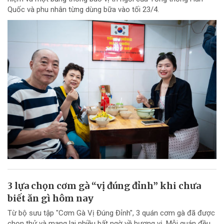
Quốc và phu nhân từng dùng bữa vào tối 23/4.
3 lựa chọn cơm gà “vị đúng đỉnh” khi chưa
biết ăn gì hôm nay
Từ bộ sưu tập "Cơm Gà Vị Đúng Đỉnh", 3 quán cơm gà đã được
chọn thử và mang lại nhiều bất ngờ về hương vị. Mỗi quán đều