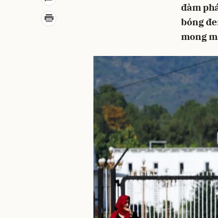
đàm phá
bóng đen
mong m