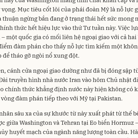
i này của Washington mang tính chất khẩn cấp và
 vọng. Mục tiêu cốt lõi của phái đoàn Mỹ là nỗ lực 
 thuận ngừng bắn đang ở trạng thái hết sức mong
chính thức hết hiệu lực vào thứ Tư tuần này. Việc l
 – một quốc gia có mối liên hệ ngoại giao với cả hai
điểm đàm phán cho thấy nỗ lực tìm kiếm một khôn
p để tháo gỡ ngòi nổ xung đột.
n, cánh cửa ngoại giao dường như đã bị đóng sập t
Đài truyền hình nhà nước Iran vào hôm Chủ nhật đã
o chính thức khẳng định nước này hiện không có 
vòng đàm phán tiếp theo với Mỹ tại Pakistan.
hân sâu xa của sự khước từ này xuất phát từ thế bế
ợc giữa Washington và Tehran tại Eo biển Hormuz 
hủy huyết mạch của ngành năng lượng toàn cầu. H