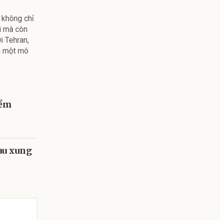
 không chỉ
i mà còn
i Tehran,
a một mô
hềm
au xung