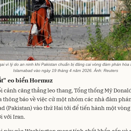
i vì lý do an ninh khi Pakistan chuẩn bị đăng cai vòng đàm phán hòa b
Islamabad vào ngày 19 tháng 4 năm 2026. Ảnh: Reuters
ắt" eo biển Hormuz
i cảnh căng thẳng leo thang, Tổng thống Mỹ Dona
a thông báo về việc cử một nhóm các nhà đàm phán
d (Pakistan) vào thứ Hai tới để tiến hành một vòn
 với Iran.