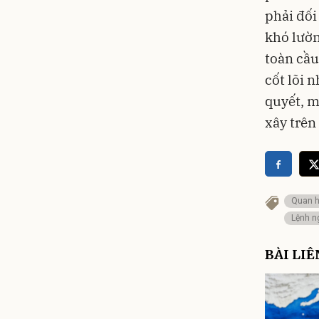
phải đối
khó lườn
toàn cầu
cốt lõi 
quyết, m
xây trên 
Quan h
Lệnh n
BÀI LI