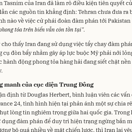
n Tasnim của Iran đã làm rõ điều kiện tiên quyết c
dẫn các nguồn tin khẳng định: Tehran chưa đưa ra b
nh nào về việc cử phái đoàn đàm phán tới Pakistan
phong tỏa trên biển vẫn còn tồn tại"
.
 cho thấy Iran đang sử dụng việc tẩy chay đàm ph
 cụ đòn bẩy nhằm gây áp lực buộc Mỹ phải nới lỏn
c hành động phong tỏa hàng hải đang siết chặt nền 
.
g manh của cục diện Trung Đông
n định từ Douglas Herbert, bình luận viên các vấn
rance 24, tình hình hiện tại phản ánh một sự chia rẽ
 hụt lòng tin nghiêm trọng giữa hai quốc gia. Trong
 dụng đàm phán để duy trì hiện trạng ngừng bắn 
ợng bộ quá nhiều về mặt chiến lược, thì Iran lại yê