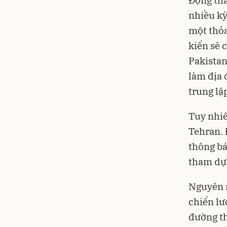
Động thá
nhiều kỳ
một thỏa
kiến sẽ 
Pakistan
làm địa 
trung lậ
Tuy nhiê
Tehran. 
thông bá
tham dự 
Nguyên n
chiến lư
đường t