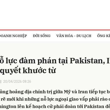
bình luận
DOANH NGHIỆP
ĐỜI SỐNG
VĂN HÓA - DU LỊCH
ỐNG K
ỗ lực đàm phán tại Pakistan, 
 quyết khước từ
20/04/2026 08:26
Hủy
G
ng hoảng địa chính trị giữa Mỹ và Iran tiếp tục 
rẽ mới khi những nỗ lực ngoại giao vấp phải rào 
ngton lên kế hoạch cử phái đoàn tới Pakistan để 