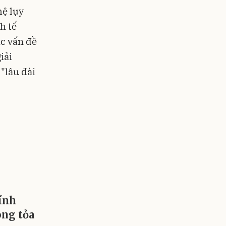
hệ lụy
h tế
ác vấn đề
iải
"lâu đài
hính
ng tỏa