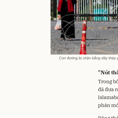
Con đường bị chặn bằng dây thép ga
"Nút th
Trong bố
đã đưa r
Islamaba
phán mới