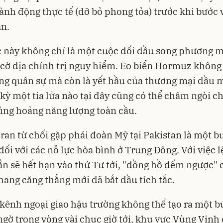
nh động thực tế (dỡ bỏ phong tỏa) trước khi bước 
n.
c này không chỉ là một cuộc đối đầu song phương m
cờ địa chính trị nguy hiểm. Eo biển Hormuz không 
g quân sự mà còn là yết hầu của thương mại dầu 
t kỳ một tia lửa nào tại đây cũng có thể châm ngòi c
ng hoảng năng lượng toàn cầu.
Iran từ chối gặp phái đoàn Mỹ tại Pakistan là một b
đối với các nỗ lực hòa bình ở Trung Đông. Với việc 
n sẽ hết hạn vào thứ Tư tới, "đồng hồ đếm ngược"
thang căng thẳng mới đã bắt đầu tích tắc.
kênh ngoại giao hậu trường không thể tạo ra một b
ngờ trong vòng vài chục giờ tới, khu vực Vùng Vịnh 