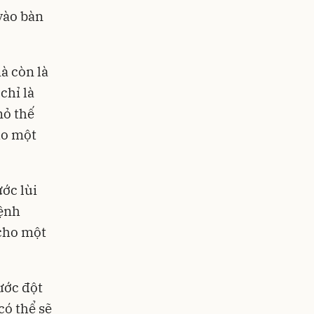
vào bàn
à còn là
chỉ là
mỏ thế
ho một
ước lùi
lệnh
 cho một
ước đột
có thể sẽ