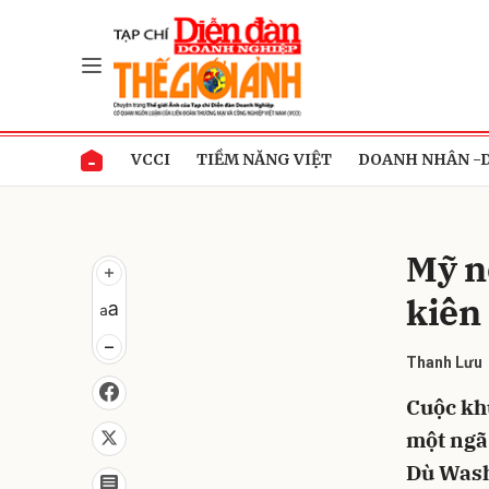
Gửi 
VCCI
TIỀM NĂNG VIỆT
DOANH NHÂN -
Mỹ n
kiên
Thanh Lưu
Cuộc khủ
một ngã 
Dù Washi