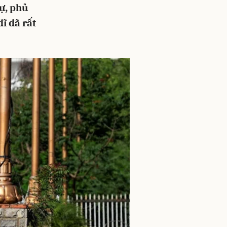
ự, phủ
ĩ đã rất