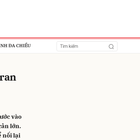
ÍNH ĐA CHIỀU
Iran
ửi
bước vào
cản lớn.
nối lại