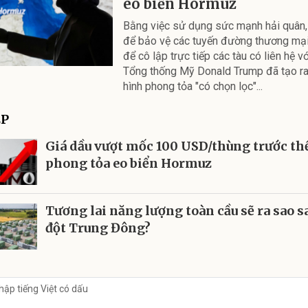
eo biển Hormuz
Bằng việc sử dụng sức mạnh hải quân,
để bảo vệ các tuyến đường thương mạ
để cô lập trực tiếp các tàu có liên hệ vớ
Tổng thống Mỹ Donald Trump đã tạo r
hình phong tỏa "có chọn lọc"...
ẾP
Giá dầu vượt mốc 100 USD/thùng trước t
phong tỏa eo biển Hormuz
Tương lai năng lượng toàn cầu sẽ ra sao s
đột Trung Đông?