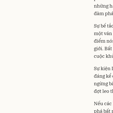
những hà
đàm phá
Sự bế tắ
một ván 
điểm nón
giới. Bấ
cuộc khủ
Sự kiện 
đáng kể 
ngừng bắ
đợt leo 
Nếu các 
phá bất 