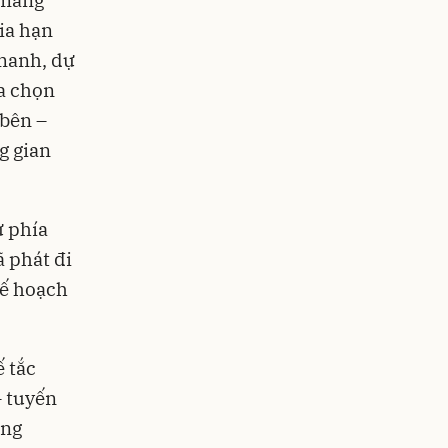
 mang
gia hạn
 manh, dự
ựa chọn
 bên –
g gian
ừ phía
 phát đi
kế hoạch
 tắc
– tuyến
ãng