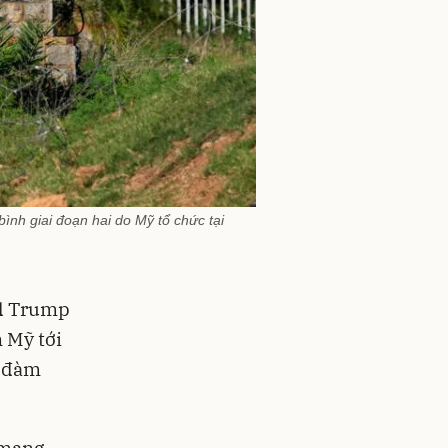
ình giai đoạn hai do Mỹ tổ chức tại
ld Trump
 Mỹ tới
g đàm