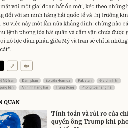
 mặt với một giai đoạn bất ổn mới, kéo theo những 
g đối với an ninh hàng hải quốc tế và thị trường kin
. Sự việc này một lần nữa khẳng định: chừng nào c
như lệnh phong tỏa hải quân và cấm vận chưa được g
ọi nỗ lực đàm phán giữa Mỹ và Iran sẽ chỉ là những 
cát".
ệ Mỹ-Iran
Đàm phán
Eo biển Hormuz
Pakistan
Địa chính trị
gừng bắn
An ninh hàng hải
Trung Đông
Phong tỏa hàng hải
ÊN QUAN
Tính toán và rủi ro của c
quyền ông Trump khi pho