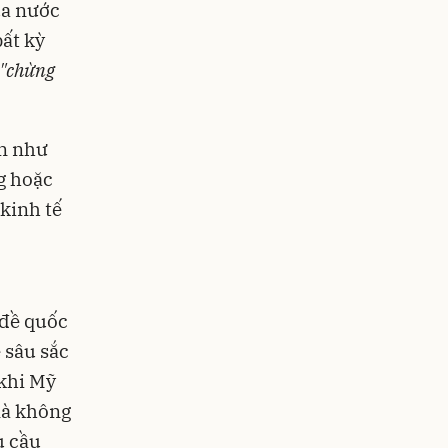
ủa nước
ất kỳ
"chừng
án như
g hoặc
kinh tế
 đề quốc
 sâu sắc
 khi Mỹ
mà không
u cầu