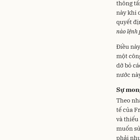
thông tấ
này khi 
quyết đị
nào lệnh 
Điều này
một công
dỡ bỏ cá
nước này
Sự mon
Theo nhậ
tế của F
và thiếu
muốn sử
phải như