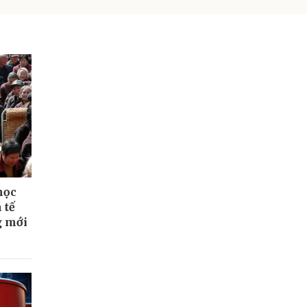
học
 tế
g mới