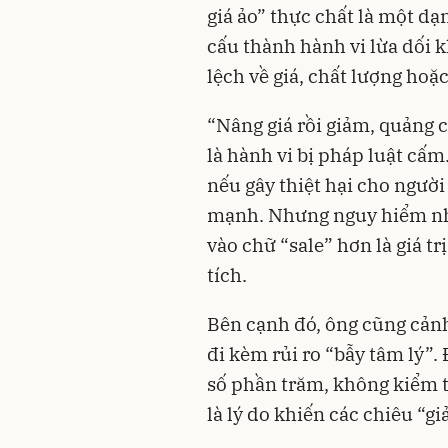
giá ảo” thực chất là một dạ
cấu thành hành vi lừa dối k
lệch về giá, chất lượng hoặ
“Nâng giá rồi giảm, quảng 
là hành vi bị pháp luật cấm
nếu gây thiệt hại cho ngườ
mạnh. Nhưng nguy hiểm nhấ
vào chữ “sale” hơn là giá t
tích.
Bên cạnh đó, ông cũng cản
đi kèm rủi ro “bẫy tâm lý”.
số phần trăm, không kiểm t
là lý do khiến các chiêu “g