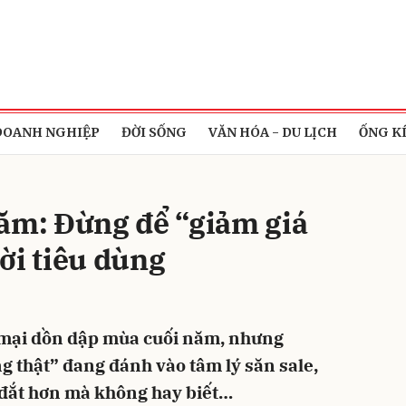
bình luận
DOANH NGHIỆP
ĐỜI SỐNG
VĂN HÓA - DU LỊCH
ỐNG K
năm: Đừng để “giảm giá
ời tiêu dùng
Hủy
G
 mại dồn dập mùa cuối năm, nhưng
g thật” đang đánh vào tâm lý săn sale,
 đắt hơn mà không hay biết…