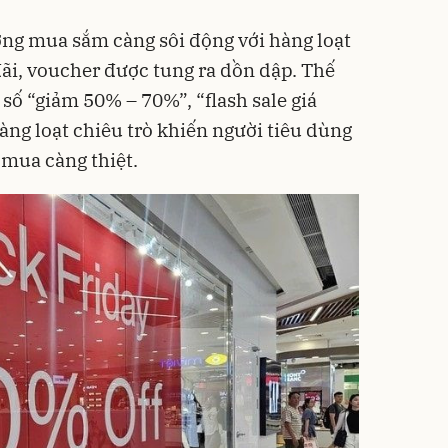
ờng mua sắm càng sôi động với hàng loạt
đãi, voucher được tung ra dồn dập. Thế
ố “giảm 50% – 70%”, “flash sale giá
hàng loạt chiêu trò khiến người tiêu dùng
 mua càng thiệt.