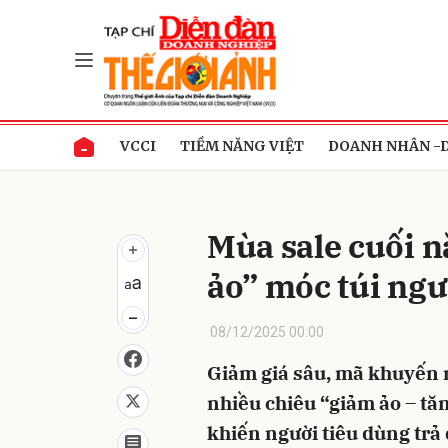
Gửi 
VCCI
TIỀM NĂNG VIỆT
DOANH NHÂN -
Mùa sale cuối 
ảo” móc túi ngư
08/12/2025 00:00
Giảm giá sâu, mã khuyến
nhiều chiêu “giảm ảo – tăn
khiến người tiêu dùng trả