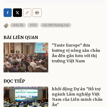
châu Âu
VCCI
xúc tiến thương mại
BÀI LIÊN QUAN
"Taste Europe" đưa
hương vị nông sản châu
Âu đến gần hơn với thị
trường Việt Nam
ĐỌC TIẾP
khởi động Dự án "Hỗ trợ
ngành Lâm nghiệp Việt
Nam của Liên minh châu
Âu"