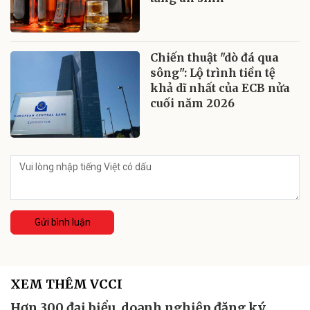
Chiến thuật "dò đá qua
sông": Lộ trình tiền tệ
khả dĩ nhất của ECB nửa
cuối năm 2026
Gửi bình luận
XEM THÊM VCCI
Hơn 300 đại biểu, doanh nghiệp đăng ký