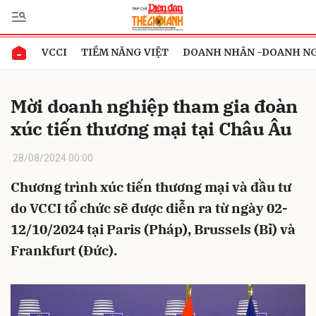
VCCI
TIỀM NĂNG VIỆT
DOANH NHÂN -DOANH N
Gửi bình luận
Mời doanh nghiệp tham gia đoàn
xúc tiến thương mại tại Châu Âu
28/08/2024 00:00
Chương trình xúc tiến thương mại và đầu tư
do VCCI tổ chức sẽ được diễn ra từ ngày 02-
Hủy
Gửi
12/10/2024 tại Paris (Pháp), Brussels (Bỉ) và
Frankfurt (Đức).