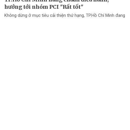
hướng tới nhóm PCI "Rất tốt"
Không dừng ở mục tiêu cải thiện thứ hạng, TP.Hồ Chí Minh đang
chuyển mạnh tư duy từ "nâng điểm PCI" sang nâng cao chất
lượng điều hành và chất lượng phục vụ doanh nghiệp.