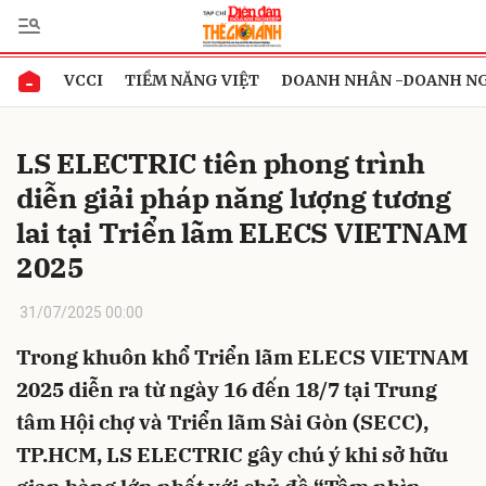
VCCI
TIỀM NĂNG VIỆT
DOANH NHÂN -DOANH N
Gửi bình luận
LS ELECTRIC tiên phong trình
diễn giải pháp năng lượng tương
lai tại Triển lãm ELECS VIETNAM
2025
31/07/2025 00:00
Hủy
Gửi
Trong khuôn khổ Triển lãm ELECS VIETNAM
2025 diễn ra từ ngày 16 đến 18/7 tại Trung
tâm Hội chợ và Triển lãm Sài Gòn (SECC),
TP.HCM, LS ELECTRIC gây chú ý khi sở hữu