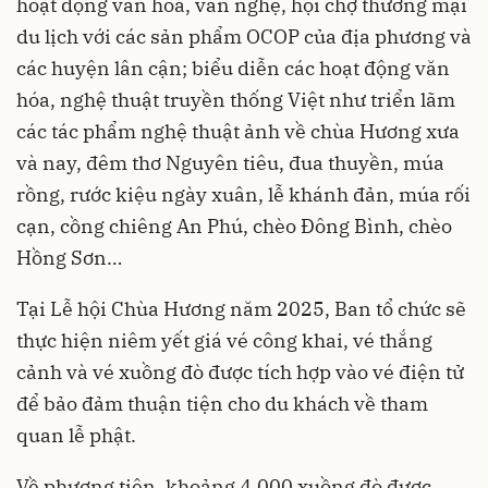
hoạt động văn hóa, văn nghệ, hội chợ thương mại
du lịch với các sản phẩm OCOP của địa phương và
các huyện lân cận; biểu diễn các hoạt động văn
hóa, nghệ thuật truyền thống Việt như triển lãm
các tác phẩm nghệ thuật ảnh về chùa Hương xưa
và nay, đêm thơ Nguyên tiêu, đua thuyền, múa
rồng, rước kiệu ngày xuân, lễ khánh đản, múa rối
cạn, cồng chiêng An Phú, chèo Đông Bình, chèo
Hồng Sơn…
Tại Lễ hội Chùa Hương năm 2025, Ban tổ chức sẽ
thực hiện niêm yết giá vé công khai, vé thắng
cảnh và vé xuồng đò được tích hợp vào vé điện tử
để bảo đảm thuận tiện cho du khách về tham
quan lễ phật.
Về phương tiện, khoảng 4.000 xuồng đò được