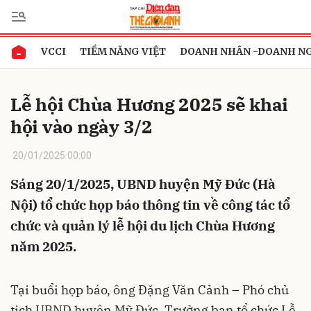
VCCI
TIỀM NĂNG VIỆT
DOANH NHÂN -DOANH N
Gửi bình luận
Lễ hội Chùa Hương 2025 sẽ khai
hội vào ngày 3/2
20/01/2025 00:00
Sáng 20/1/2025, UBND huyện Mỹ Đức (Hà
Nội) tổ chức họp báo thông tin về công tác tổ
Hủy
Gửi
chức và quản lý lễ hội du lịch Chùa Hương
năm 2025.
Tại buổi họp báo, ông Đặng Văn Cảnh – Phó chủ
tịch UBND huyện Mỹ Đức, Trưởng ban tổ chức Lễ