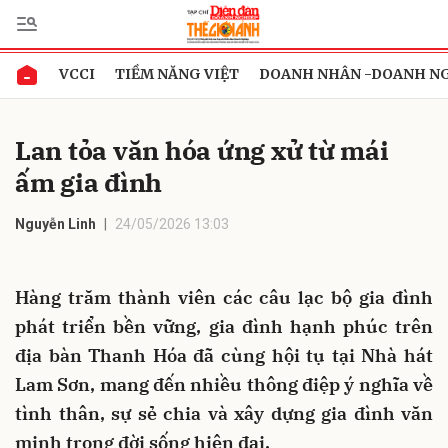
VCCI
TIỀM NĂNG VIỆT
DOANH NHÂN -DOANH N
Gửi bình luận
Lan tỏa văn hóa ứng xử từ mái
ấm gia đình
Nguyễn Linh
24/05/2026 13:03
Hàng trăm thành viên các câu lạc bộ gia đình
Hủy
Gửi
phát triển bền vững, gia đình hạnh phúc trên
địa bàn Thanh Hóa đã cùng hội tụ tại Nhà hát
Lam Sơn, mang đến nhiều thông điệp ý nghĩa về
tình thân, sự sẻ chia và xây dựng gia đình văn
minh trong đời sống hiện đại.