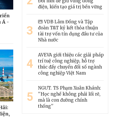
2
Đổi mới để giữ vững dòng
điện, kiến tạo giá trị bền vững
riển
VDB Lâm Đồng và Tập
 Á -
3
đoàn T&T ký kết thỏa thuận
tài trợ vốn tín dụng đầu tư của
Nhà nước
AVEVA giới thiệu các giải pháp
4
trí tuệ công nghiệp, hỗ trợ
thúc đẩy chuyển đổi số ngành
công nghiệp Việt Nam
NGƯT. TS Phạm Xuân Khánh:
5
''Học nghề không phải lối rẽ,
mà là con đường chính
thống''
Hải:
iện,