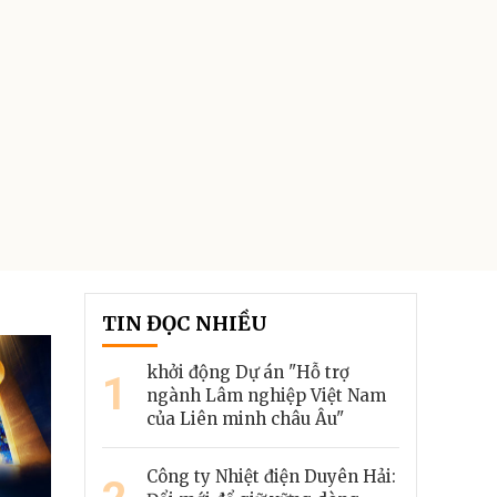
TIN ĐỌC NHIỀU
khởi động Dự án "Hỗ trợ
1
ngành Lâm nghiệp Việt Nam
của Liên minh châu Âu"
Công ty Nhiệt điện Duyên Hải: