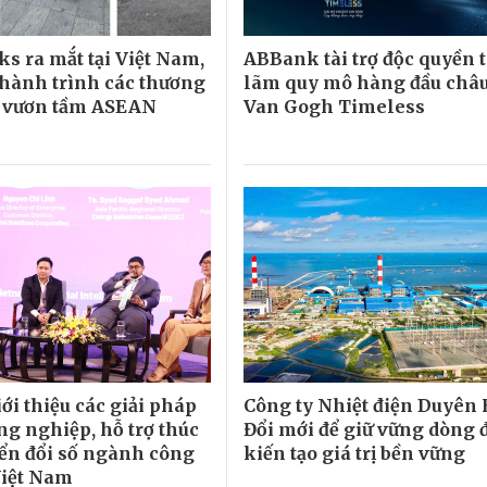
s ra mắt tại Việt Nam,
ABBank tài trợ độc quyền t
 hành trình các thương
lãm quy mô hàng đầu châu
t vươn tầm ASEAN
Van Gogh Timeless
ới thiệu các giải pháp
Công ty Nhiệt điện Duyên 
ông nghiệp, hỗ trợ thúc
Đổi mới để giữ vững dòng đ
ển đổi số ngành công
kiến tạo giá trị bền vững
Việt Nam