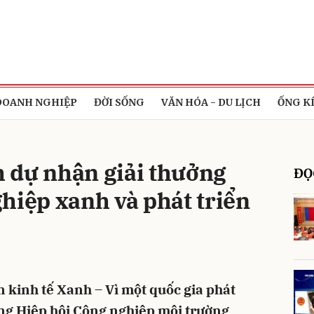
bình luận
DOANH NGHIỆP
ĐỜI SỐNG
VĂN HÓA - DU LỊCH
ỐNG K
 dự nhận giải thưởng
ĐỌ
hiệp xanh và phát triển
Hủy
G
 kinh tế Xanh – Vì một quốc gia phát
ng Hiệp hội Công nghiệp môi trường