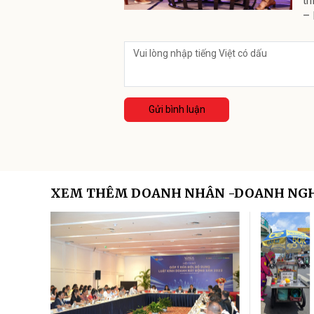
th
– 
Gửi bình luận
XEM THÊM DOANH NHÂN -DOANH NG