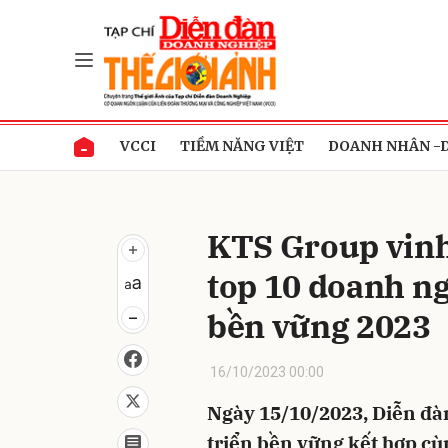
Gửi 
VCCI
TIỀM NĂNG VIỆT
DOANH NHÂN -
KTS Group vinh
top 10 doanh ng
bền vững 2023
16/10/2023 00:00
Ngày 15/10/2023, Diễn đàn
triển bền vững kết hợp cù