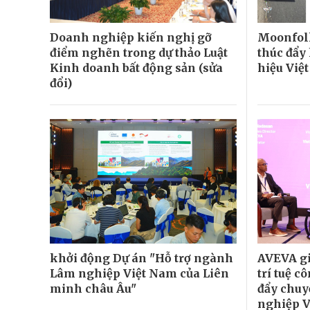
Doanh nghiệp kiến nghị gỡ
Moonfolk
điểm nghẽn trong dự thảo Luật
thúc đẩy
Kinh doanh bất động sản (sửa
hiệu Việ
đổi)
khởi động Dự án "Hỗ trợ ngành
AVEVA gi
Lâm nghiệp Việt Nam của Liên
trí tuệ c
minh châu Âu"
đẩy chuy
nghiệp 