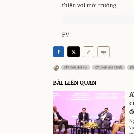
thiện với môi trường.
PV
chuyển đổi số
chuyển đổi xanh
ph
BÀI LIÊN QUAN
A
c
đ
Ng
vự