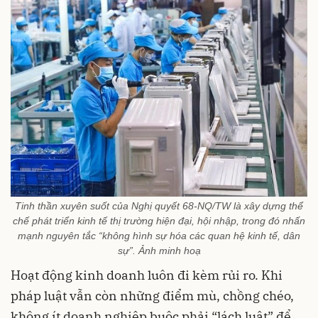
Tinh thần xuyên suốt của Nghị quyết 68-NQ/TW là xây dựng thể
chế phát triển kinh tế thị trường hiện đại, hội nhập, trong đó nhấn
mạnh nguyên tắc “không hình sự hóa các quan hệ kinh tế, dân
sự”. Ảnh minh hoạ
Hoạt động kinh doanh luôn đi kèm rủi ro. Khi
pháp luật vẫn còn những điểm mù, chồng chéo,
không ít doanh nghiệp buộc phải “lách luật” để