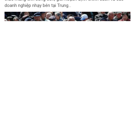
doanh nghiệp nhạy bén tại Trung...
Sửa Nghị định 50: Bước đi chiến lược để tối ưu
hóa "bộ đệm" dự trữ quốc gia
Ngân hàng Nhà nước Việt Nam đang chính thức lấy ý kiến diện
rộng về Dự thảo Nghị định sửa đổi, bổ sung một số điều của