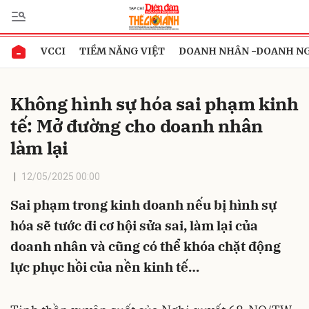
VCCI
TIỀM NĂNG VIỆT
DOANH NHÂN -DOANH N
Gửi bình luận
Không hình sự hóa sai phạm kinh
tế: Mở đường cho doanh nhân
làm lại
12/05/2025 00:00
Sai phạm trong kinh doanh nếu bị hình sự
Hủy
Gửi
hóa sẽ tước đi cơ hội sửa sai, làm lại của
doanh nhân và cũng có thể khóa chặt động
lực phục hồi của nền kinh tế…