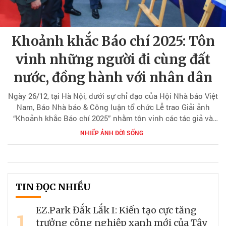
Khoảnh khắc Báo chí 2025: Tôn
vinh những người đi cùng đất
nước, đồng hành với nhân dân
Ngày 26/12, tại Hà Nội, dưới sự chỉ đạo của Hội Nhà báo Việt
Nam, Báo Nhà báo & Công luận tổ chức Lễ trao Giải ảnh
“Khoảnh khắc Báo chí 2025” nhằm tôn vinh các tác giả và
nhóm tác giả xuất sắc với những tác phẩm phản ánh sinh
NHIẾP ẢNH ĐỜI SỐNG
động, chân thực đời sống xã hội, thời sự và thể thao Việt
Nam.
TIN ĐỌC NHIỀU
EZ.Park Đắk Lắk I: Kiến tạo cực tăng
1
trưởng công nghiệp xanh mới của Tây