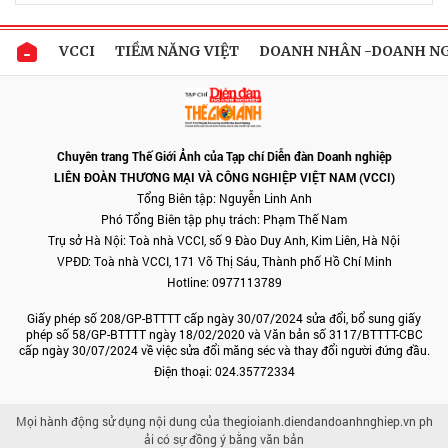
VCCI
TIỀM NĂNG VIỆT
DOANH NHÂN -DOANH N
Chuyên trang Thế Giới Ảnh của Tạp chí Diễn đàn Doanh nghiệp
LIÊN ĐOÀN THƯƠNG MẠI VÀ CÔNG NGHIỆP VIỆT NAM (VCCI)
Tổng Biên tập: Nguyễn Linh Anh
Phó Tổng Biên tập phụ trách: Phạm Thế Nam
Trụ sở Hà Nội: Toà nhà VCCI, số 9 Đào Duy Anh, Kim Liên, Hà Nội
VPĐD: Toà nhà VCCI, 171 Võ Thị Sáu, Thành phố Hồ Chí Minh
Hotline: 0977113789
Giấy phép số 208/GP-BTTTT cấp ngày 30/07/2024 sửa đổi, bổ sung giấy
phép số 58/GP-BTTTT ngày 18/02/2020 và Văn bản số 3117/BTTTT-CBC
cấp ngày 30/07/2024 về việc sửa đổi măng séc và thay đổi người đứng đầu.
Điện thoại: 024.35772334
Mọi hành động sử dụng nội dung của thegioianh.diendandoanhnghiep.vn ph
ải có sự đồng ý bằng văn bản