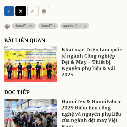
HanoiFabric
HanoiTex
ngành dệt may
BÀI LIÊN QUAN
Khai mạc Triển lãm quốc
tế ngành Công nghiệp
Dệt & May – Thiết bị,
Nguyên phụ liệu & Vải
2025
ĐỌC TIẾP
HanoiTex & HanoiFabric
2025: Điểm hẹn công
nghệ và nguyên phụ liệu
của ngành dệt may Việt
Nam