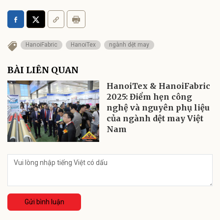
HanoiFabric
HanoiTex
ngành dệt may
BÀI LIÊN QUAN
HanoiTex & HanoiFabric
2025: Điểm hẹn công
nghệ và nguyên phụ liệu
của ngành dệt may Việt
Nam
Gửi bình luận