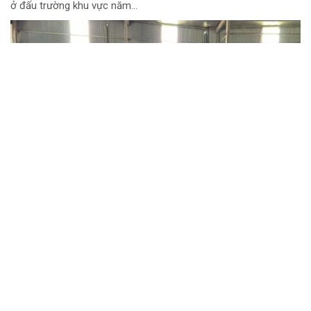
ở đấu trường khu vực năm...
Chuyển cơ quan điều tra vụ gần 1 tấn thịt lợn
nghi nhiễm dịch tả lợn châu Phi tại Hưng
Yên
Gần 1 tấn thịt lợn và các sản phẩm từ lợn có dấu hiệu vi phạm