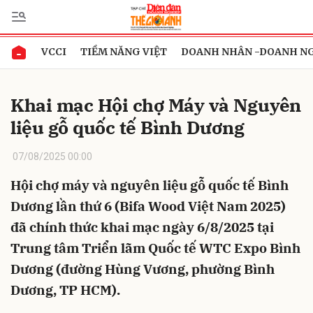
VCCI
TIỀM NĂNG VIỆT
DOANH NHÂN -DOANH N
Gửi bình luận
Khai mạc Hội chợ Máy và Nguyên
liệu gỗ quốc tế Bình Dương
07/08/2025 00:00
Hội chợ máy và nguyên liệu gỗ quốc tế Bình
Dương lần thứ 6 (Bifa Wood Việt Nam 2025)
Hủy
Gửi
đã chính thức khai mạc ngày 6/8/2025 tại
Trung tâm Triển lãm Quốc tế WTC Expo Bình
Dương (đường Hùng Vương, phường Bình
Dương, TP HCM).