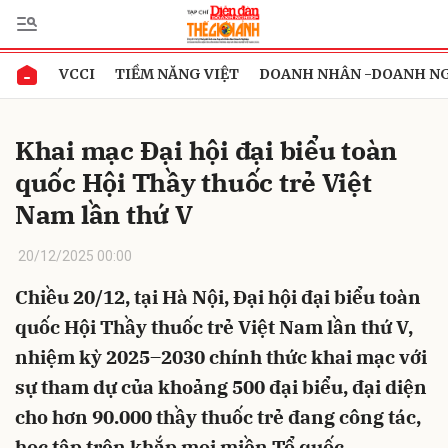
VCCI
TIỀM NĂNG VIỆT
DOANH NHÂN -DOANH N
Gửi bình luận
Khai mạc Đại hội đại biểu toàn
quốc Hội Thầy thuốc trẻ Việt
Nam lần thứ V
20/12/2025 00:00
Chiều 20/12, tại Hà Nội, Đại hội đại biểu toàn
Hủy
Gửi
quốc Hội Thầy thuốc trẻ Việt Nam lần thứ V,
nhiệm kỳ 2025–2030 chính thức khai mạc với
sự tham dự của khoảng 500 đại biểu, đại diện
cho hơn 90.000 thầy thuốc trẻ đang công tác,
học tập trên khắp mọi miền Tổ quốc.