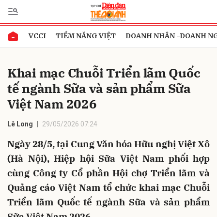
VCCI
TIỀM NĂNG VIỆT
DOANH NHÂN -DOANH N
Gửi bình luận
Khai mạc Chuỗi Triển lãm Quốc
tế ngành Sữa và sản phẩm Sữa
Việt Nam 2026
Lê Long
29/05/2026 07:24
Ngày 28/5, tại Cung Văn hóa Hữu nghị Việt Xô
Hủy
Gửi
(Hà Nội), Hiệp hội Sữa Việt Nam phối hợp
cùng Công ty Cổ phần Hội chợ Triển lãm và
Quảng cáo Việt Nam tổ chức khai mạc Chuỗi
Triển lãm Quốc tế ngành Sữa và sản phẩm
Sữa Việt Nam 2026.