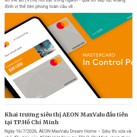
số thẻ ảo (VCN) nổi bật trong ngành - qua đó tiếp tục khẳng
định vị thế tiên phong toàn cầu về...
Khai trương siêu thị AEON MaxValu đầu tiên
tại TP.Hồ Chí Minh
Ngày 16/7/2026, AEON MaxValu Dream Home – Siêu thị vừa và