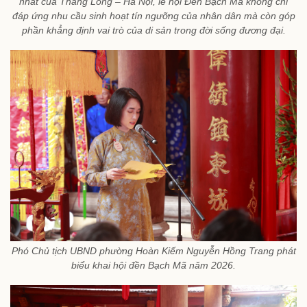
nhất của Thăng Long – Hà Nội, lễ hội Đền Bạch Mã không chỉ
đáp ứng nhu cầu sinh hoạt tín ngưỡng của nhân dân mà còn góp
phần khẳng định vai trò của di sản trong đời sống đương đại.
Phó Chủ tịch UBND phường Hoàn Kiếm Nguyễn Hồng Trang phát
biểu khai hội đền Bạch Mã năm 2026.