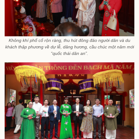
Không khí phố cổ rộn ràng, thu hút đông đảo người dân và du
khách thập phương về dự lễ, dâng hương, cầu chúc một năm mới
“quốc thái dân an”.