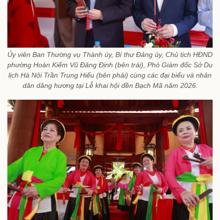
Ủy viên Ban Thường vụ Thành ủy, Bí thư Đảng ủy, Chủ tịch HĐND
phường Hoàn Kiếm Vũ Đăng Định (bên trái), Phó Giám đốc Sở Du
lịch Hà Nội Trần Trung Hiếu (bên phải) cùng các đại biểu và nhân
dân dâng hương tại Lễ khai hội đền Bạch Mã năm 2026.