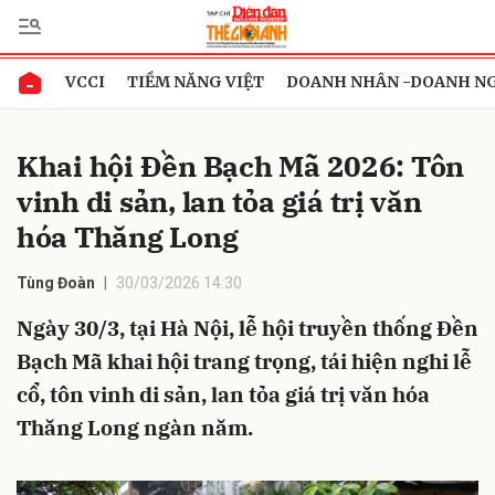
VCCI
TIỀM NĂNG VIỆT
DOANH NHÂN -DOANH N
Gửi bình luận
Khai hội Đền Bạch Mã 2026: Tôn
vinh di sản, lan tỏa giá trị văn
hóa Thăng Long
Tùng Đoàn
30/03/2026 14:30
Ngày 30/3, tại Hà Nội, lễ hội truyền thống Đền
Hủy
Gửi
Bạch Mã khai hội trang trọng, tái hiện nghi lễ
cổ, tôn vinh di sản, lan tỏa giá trị văn hóa
Thăng Long ngàn năm.