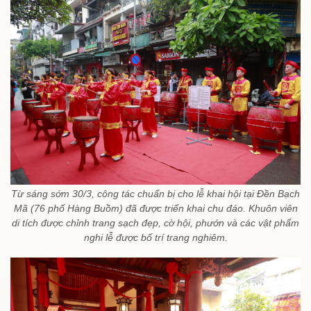
Từ sáng sớm 30/3, công tác chuẩn bị cho lễ khai hội tại Đền Bạch
Mã (76 phố Hàng Buồm) đã được triển khai chu đáo. Khuôn viên
di tích được chỉnh trang sạch đẹp, cờ hội, phướn và các vật phẩm
nghi lễ được bố trí trang nghiêm.