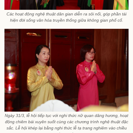
Các hoạt động nghệ thuật dân gian diễn ra sôi nổi, góp phần tái
hiện đời sống văn hóa truyền thống giữa không gian phố cổ.
Ngày 31/3, lễ hội tiếp tục với nghi thức nữ quan dâng hương, hoạt
động chiêm bái xuyên suốt cùng các chương trình nghệ thuật đặc
sắc. Lễ hội khép lại bằng nghi thức lễ tạ trang nghiêm vào chiều