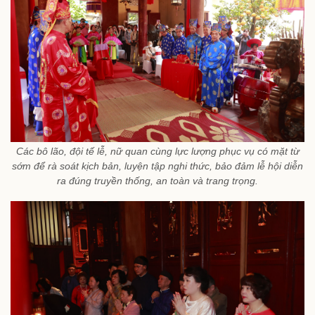
Các bô lão, đội tế lễ, nữ quan cùng lực lượng phục vụ có mặt từ
sớm để rà soát kịch bản, luyện tập nghi thức, bảo đảm lễ hội diễn
ra đúng truyền thống, an toàn và trang trọng.