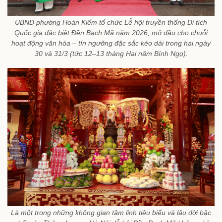
UBND phường Hoàn Kiếm tổ chức Lễ hội truyền thống Di tích
Quốc gia đặc biệt Đền Bạch Mã năm 2026, mở đầu cho chuỗi
hoạt động văn hóa – tín ngưỡng đặc sắc kéo dài trong hai ngày
30 và 31/3 (tức 12–13 tháng Hai năm Bính Ngọ).
Là một trong những không gian tâm linh tiêu biểu và lâu đời bậc