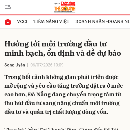
VCCI
TIỀM NĂNG VIỆT
DOANH NHÂN -DOANH N
Gửi bình luận
Hướng tới môi trường đầu tư
minh bạch, ổn định và dễ dự báo
Song Uyên
06/07/2026 10:09
Trong bối cảnh không gian phát triển được
mở rộng và yêu cầu tăng trưởng đặt ra ở mức
Hủy
Gửi
cao hơn, Đà Nẵng đang chuyển trọng tâm từ
thu hút đầu tư sang nâng chuẩn môi trường
đầu tư và quản trị chất lượng dòng vốn.
Theo bà Trần Thị Thanh Tâm, Giám đốc Sở Tài