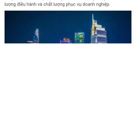
lượng điều hành và chất lượng phục vụ doanh nghiệp.
Đội đua TTC Dobinsons Wolver trước thử
thách AXCR 2026
Từ ngày 9 đến 15/8, giải đua xe địa hình xuyên quốc gia Asia
Cross Country Rally (AXCR) 2026 sẽ chính thức diễn ra tại Thái