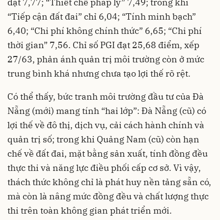
đạt 7,77; “Thiết chế pháp lý” 7,49; trong khi
“Tiếp cận đất đai” chỉ 6,04; “Tính minh bạch”
6,40; “Chi phí không chính thức” 6,65; “Chi phí
thời gian” 7,56. Chỉ số PGI đạt 25,68 điểm, xếp
27/63, phản ánh quản trị môi trường còn ở mức
trung bình khá nhưng chưa tạo lợi thế rõ rệt.
Có thể thấy, bức tranh môi trường đầu tư của Đà
Nẵng (mới) mang tính “hai lớp”: Đà Nẵng (cũ) có
lợi thế về đô thị, dịch vụ, cải cách hành chính và
quản trị số; trong khi Quảng Nam (cũ) còn hạn
chế về đất đai, mặt bằng sản xuất, tính đồng đều
thực thi và năng lực điều phối cấp cơ sở. Vì vậy,
thách thức không chỉ là phát huy nền tảng sẵn có,
mà còn là nâng mức đồng đều và chất lượng thực
thi trên toàn không gian phát triển mới.