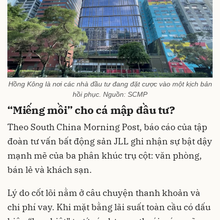
Hồng Kông là nơi các nhà đầu tư đang đặt cược vào một kịch bản
hồi phục. Nguồn: SCMP
“Miếng mồi” cho cá mập đầu tư?
Theo South China Morning Post, báo cáo của tập
đoàn tư vấn bất động sản JLL ghi nhận sự bật dậy
mạnh mẽ của ba phân khúc trụ cột: văn phòng,
bán lẻ và khách sạn.
Lý do cốt lõi nằm ở câu chuyện thanh khoản và
chi phí vay. Khi mặt bằng lãi suất toàn cầu có dấu