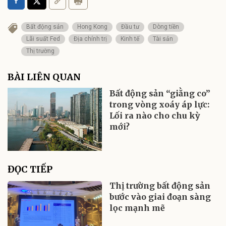
Bất động sản
Hong Kong
Đầu tư
Dòng tiền
Lãi suất Fed
Địa chính trị
Kinh tế
Tài sản
Thị trường
BÀI LIÊN QUAN
Bất động sản “giằng co”
trong vòng xoáy áp lực:
Lối ra nào cho chu kỳ
mới?
ĐỌC TIẾP
Thị trường bất động sản
bước vào giai đoạn sàng
lọc mạnh mẽ