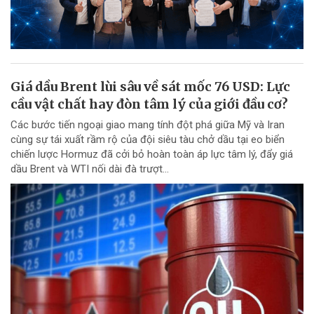
Giá dầu Brent lùi sâu về sát mốc 76 USD: Lực
cầu vật chất hay đòn tâm lý của giới đầu cơ?
Các bước tiến ngoại giao mang tính đột phá giữa Mỹ và Iran
cùng sự tái xuất rầm rộ của đội siêu tàu chở dầu tại eo biển
chiến lược Hormuz đã cởi bỏ hoàn toàn áp lực tâm lý, đẩy giá
dầu Brent và WTI nối dài đà trượt...