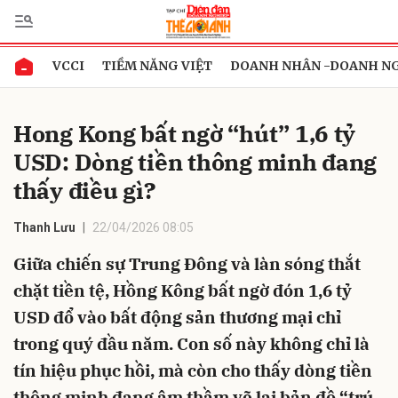
VCCI
TIỀM NĂNG VIỆT
DOANH NHÂN -DOANH N
Gửi bình luận
Hong Kong bất ngờ “hút” 1,6 tỷ
USD: Dòng tiền thông minh đang
thấy điều gì?
Thanh Lưu
22/04/2026 08:05
Giữa chiến sự Trung Đông và làn sóng thắt
Hủy
Gửi
chặt tiền tệ, Hồng Kông bất ngờ đón 1,6 tỷ
USD đổ vào bất động sản thương mại chỉ
trong quý đầu năm. Con số này không chỉ là
tín hiệu phục hồi, mà còn cho thấy dòng tiền
thông minh đang âm thầm vẽ lại bản đồ “trú