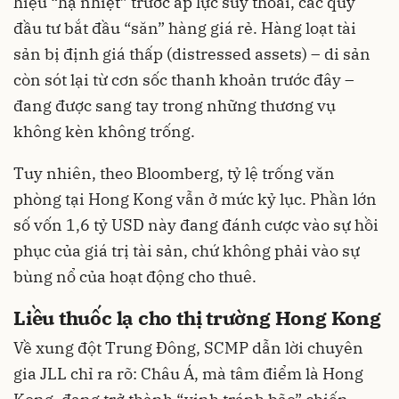
hiệu “hạ nhiệt” trước áp lực suy thoái, các quỹ
đầu tư bắt đầu “săn” hàng giá rẻ. Hàng loạt tài
sản bị định giá thấp (distressed assets) – di sản
còn sót lại từ cơn sốc thanh khoản trước đây –
đang được sang tay trong những thương vụ
không kèn không trống.
Tuy nhiên, theo Bloomberg, tỷ lệ trống văn
phòng tại Hong Kong vẫn ở mức kỷ lục. Phần lớn
số vốn 1,6 tỷ USD này đang đánh cược vào sự hồi
phục của giá trị tài sản, chứ không phải vào sự
bùng nổ của hoạt động cho thuê.
Liều thuốc lạ cho thị trường Hong Kong
Về xung đột Trung Đông, SCMP dẫn lời chuyên
gia JLL chỉ ra rõ: Châu Á, mà tâm điểm là Hong