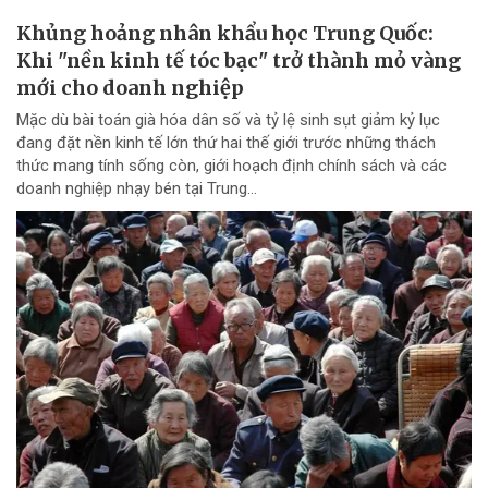
Khủng hoảng nhân khẩu học Trung Quốc:
Khi "nền kinh tế tóc bạc" trở thành mỏ vàng
mới cho doanh nghiệp
Mặc dù bài toán già hóa dân số và tỷ lệ sinh sụt giảm kỷ lục
đang đặt nền kinh tế lớn thứ hai thế giới trước những thách
thức mang tính sống còn, giới hoạch định chính sách và các
doanh nghiệp nhạy bén tại Trung...