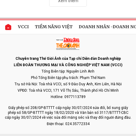
Xem thêm
VCCI
TIỀM NĂNG VIỆT
DOANH NHÂN -DOANH N
Chuyên trang Thế Giới Ảnh của Tạp chí Diễn đàn Doanh nghiệp
LIÊN ĐOÀN THƯƠNG MẠI VÀ CÔNG NGHIỆP VIỆT NAM (VCCI)
Tổng Biên tập: Nguyễn Linh Anh
Phó Tổng Biên tập phụ trách: Phạm Thế Nam
Trụ sở Hà Nội: Toà nhà VCCI, số 9 Đào Duy Anh, Kim Liên, Hà Nội
VPĐD: Toà nhà VCCI, 171 Võ Thị Sáu, Thành phố Hồ Chí Minh
Hotline: 0977113789
Giấy phép số 208/GP-BTTTT cấp ngày 30/07/2024 sửa đổi, bổ sung giấy
phép số 58/GP-BTTTT ngày 18/02/2020 và Văn bản số 3117/BTTTT-CBC
cấp ngày 30/07/2024 về việc sửa đổi măng séc và thay đổi người đứng đầu.
Điện thoại: 024.35772334