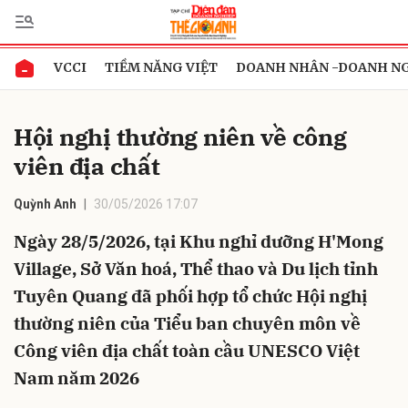
VCCI
TIỀM NĂNG VIỆT
DOANH NHÂN -DOANH N
Gửi bình luận
Hội nghị thường niên về công
viên địa chất
Quỳnh Anh
30/05/2026 17:07
Ngày 28/5/2026, tại Khu nghỉ dưỡng H'Mong
Village, Sở Văn hoá, Thể thao và Du lịch tỉnh
Hủy
Gửi
Tuyên Quang đã phối hợp tổ chức Hội nghị
thường niên của Tiểu ban chuyên môn về
Công viên địa chất toàn cầu UNESCO Việt
Nam năm 2026