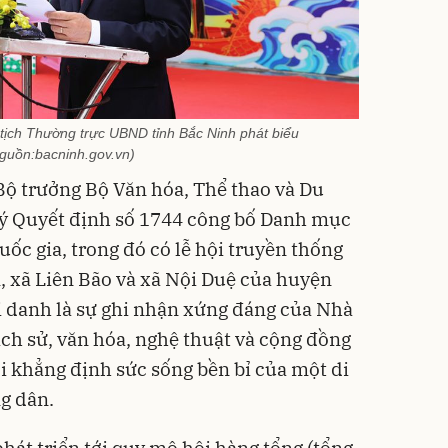
tịch Thường trực UBND tỉnh Bắc Ninh phát biểu
guồn:bacninh.gov.vn)
Bộ trưởng Bộ Văn hóa, Thể thao và Du
ý Quyết định số 1744 công bố Danh mục
uốc gia, trong đó có lễ hội truyền thống
m, xã Liên Bão và xã Nội Duệ của huyện
hi danh là sự ghi nhận xứng đáng của Nhà
lịch sử, văn hóa, nghệ thuật và cộng đồng
ời khẳng định sức sống bền bỉ của một di
g dân.