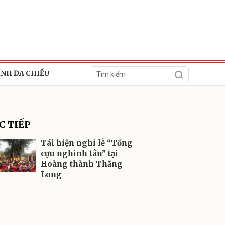
ÍNH ĐA CHIỀU
C TIẾP
Tái hiện nghi lễ “Tống
cựu nghinh tân” tại
Hoàng thành Thăng
ửi
Long