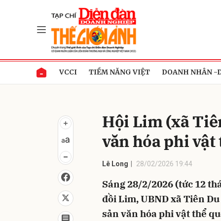
Gửi 
VCCI
TIỀM NĂNG VIỆT
DOANH NHÂN -
Hội Lim (xã Tiê
văn hóa phi vật
Lê Long
28/02/2026 19:44
Sáng 28/2/2026 (tức 12 th
đồi Lim, UBND xã Tiên Du 
sản văn hóa phi vật thể qu