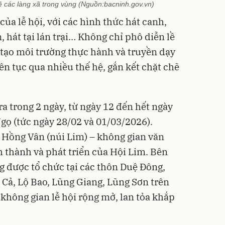
hẽ các làng xã trong vùng (Nguồn:bacninh.gov.vn)
của lễ hội, với các hình thức hát canh,
, hát tại lán trại… Không chỉ phô diễn lề
n tạo môi trường thực hành và truyền dạy
iên tục qua nhiều thế hệ, gắn kết chặt chẽ
a trong 2 ngày, từ ngày 12 đến hết ngày
ọ (tức ngày 28/02 và 01/03/2026).
i Hồng Vân (núi Lim) – không gian văn
nh thành và phát triển của Hội Lim. Bên
g được tổ chức tại các thôn Duệ Đông,
Cả, Lộ Bao, Lũng Giang, Lũng Sơn trên
 không gian lễ hội rộng mở, lan tỏa khắp