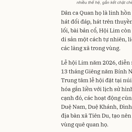
nhiều thế hệ, gắn kết chặt c
Dân ca Quan họ là linh hồn 
hát đối đáp, hát trên thuyền
lối, bài bản cổ, Hội Lim cò
di sản một cách tự nhiên, l
các làng xã trong vùng.
Lễ hội Lim năm 2026, diễn r
13 tháng Giêng năm Bính Ng
Trung tâm lễ hội đặt tại nú
hóa gắn liền với lịch sử hì
cạnh đó, các hoạt động cũn
Duệ Nam, Duệ Khánh, Đình 
địa bàn xã Tiên Du, tạo nên
vùng quê quan họ.