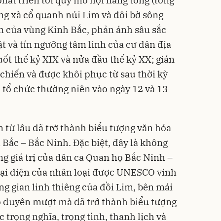
 phát triển tới quy mô hội hàng tổng (tổng
ng xã cổ quanh núi Lim và đôi bờ sông
ớn của vùng Kinh Bắc, phản ánh sâu sắc
t và tín ngưỡng tâm linh của cư dân địa
ốt thế kỷ XIX và nửa đầu thế kỷ XX; gián
chiến và được khôi phục từ sau thời kỳ
c tổ chức thường niên vào ngày 12 và 13
 từ lâu đã trở thành biểu tượng văn hóa
 Bắc – Bắc Ninh. Đặc biệt, đây là không
ng giá trị của dân ca Quan họ Bắc Ninh –
 đại diện của nhân loại được UNESCO vinh
 gian linh thiêng của đồi Lim, bên mái
o duyên mượt mà đã trở thành biểu tượng
trọng nghĩa, trọng tình, thanh lịch và