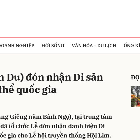
bình luận
DOANH NGHIỆP
ĐỜI SỐNG
VĂN HÓA - DU LỊCH
ỐNG K
n Du) đón nhận Di sản
ĐỌ
 thể quốc gia
Hủy
G
áng Giêng năm Bính Ngọ), tại trung tâm
đã tổ chức Lễ đón nhận danh hiệu Di
ốc gia cho Lễ hội truyền thống Hội Lim.