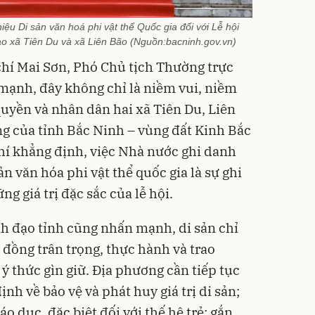
iệu Di sản văn hoá phi vật thể Quốc gia đối với Lễ hội
ạo xã Tiên Du và xã Liên Bão (Nguồn:bacninh.gov.vn)
 chí Mai Sơn, Phó Chủ tịch Thường trực
ạnh, đây không chỉ là niềm vui, niềm
quyền và nhân dân hai xã Tiên Du, Liên
g của tỉnh Bắc Ninh – vùng đất Kinh Bắc
hí khẳng định, việc Nhà nước ghi danh
 văn hóa phi vật thể quốc gia là sự ghi
g giá trị đặc sắc của lễ hội.
h đạo tỉnh cũng nhấn mạnh, di sản chỉ
 đồng trân trọng, thực hành và trao
ý thức gìn giữ. Địa phương cần tiếp tục
nh về bảo vệ và phát huy giá trị di sản;
o dục, đặc biệt đối với thế hệ trẻ; gắn