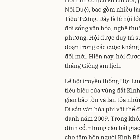
Hội Lim có lịch sử lâu đời,
Nội Duệ), bao gồm nhiều là
Tiêu Tương. Đây là lễ hội l
đời sống văn hóa, nghệ thuậ
phương. Hội được duy trì su
đoạn trong các cuộc kháng 
đổi mới. Hiện nay, hội đượ
tháng Giêng âm lịch.
Lễ hội truyền thống Hội Lim
tiêu biểu của vùng đất Kinh
gian bảo tồn và lan tỏa nhữ
Di sản văn hóa phi vật thể
danh năm 2009. Trong không
đình cổ, những câu hát gia
cho tâm hồn người Kinh Bắc 