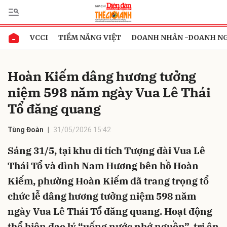
VCCI
TIỀM NĂNG VIỆT
DOANH NHÂN -DOANH N
Gửi bình luận
Hoàn Kiếm dâng hương tưởng
niệm 598 năm ngày Vua Lê Thái
Tổ đăng quang
Tùng Đoàn
31/05/2026 15:42
Sáng 31/5, tại khu di tích Tượng đài Vua Lê
Hủy
Gửi
Thái Tổ và đình Nam Hương bên hồ Hoàn
Kiếm, phường Hoàn Kiếm đã trang trọng tổ
chức lễ dâng hương tưởng niệm 598 năm
ngày Vua Lê Thái Tổ đăng quang. Hoạt động
thể hiện đạo lý “uống nước nhớ nguồn”, tri ân