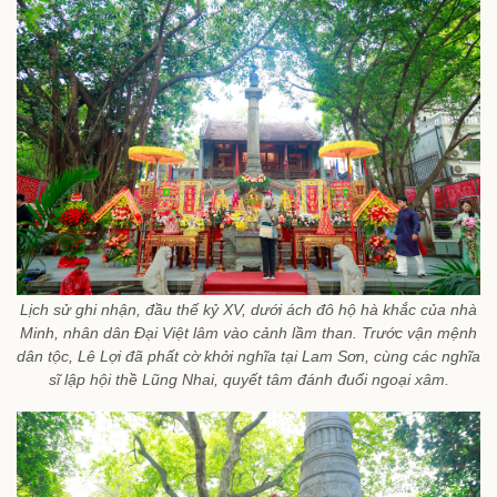
Lịch sử ghi nhận, đầu thế kỷ XV, dưới ách đô hộ hà khắc của nhà
Minh, nhân dân Đại Việt lâm vào cảnh lầm than. Trước vận mệnh
dân tộc, Lê Lợi đã phất cờ khởi nghĩa tại Lam Sơn, cùng các nghĩa
sĩ lập hội thề Lũng Nhai, quyết tâm đánh đuổi ngoại xâm.