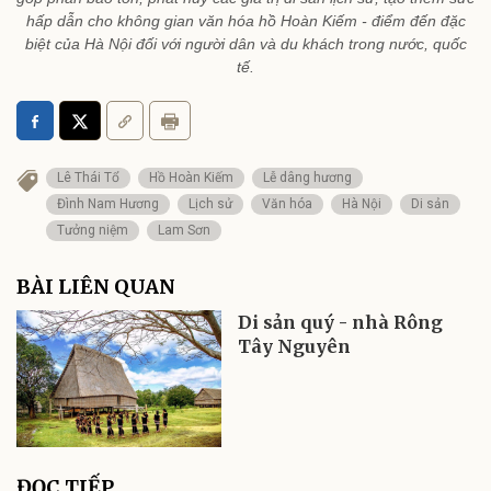
hấp dẫn cho không gian văn hóa hồ Hoàn Kiếm - điểm đến đặc
biệt của Hà Nội đối với người dân và du khách trong nước, quốc
tế.
Lê Thái Tổ
Hồ Hoàn Kiếm
Lễ dâng hương
Đình Nam Hương
Lịch sử
Văn hóa
Hà Nội
Di sản
Tưởng niệm
Lam Sơn
BÀI LIÊN QUAN
Di sản quý - nhà Rông
Tây Nguyên
ĐỌC TIẾP