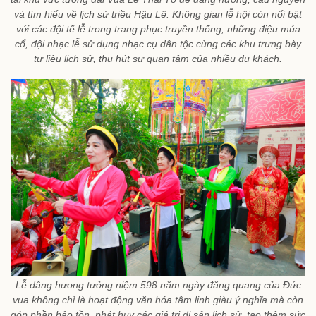
và tìm hiểu về lịch sử triều Hậu Lê. Không gian lễ hội còn nổi bật
với các đội tế lễ trong trang phục truyền thống, những điệu múa
cổ, đội nhạc lễ sử dụng nhạc cụ dân tộc cùng các khu trưng bày
tư liệu lịch sử, thu hút sự quan tâm của nhiều du khách.
Lễ dâng hương tưởng niệm 598 năm ngày đăng quang của Đức
vua không chỉ là hoạt động văn hóa tâm linh giàu ý nghĩa mà còn
góp phần bảo tồn, phát huy các giá trị di sản lịch sử, tạo thêm sức