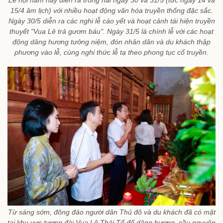
Lễ hội năm nay diễn ra trong hai ngày 30 và 31/5 (tức ngày 14 và
15/4 âm lịch) với nhiều hoạt động văn hóa truyền thống đặc sắc.
Ngày 30/5 diễn ra các nghi lễ cáo yết và hoạt cảnh tái hiện truyền
thuyết "Vua Lê trả gươm báu". Ngày 31/5 là chính lễ với các hoạt
động dâng hương tưởng niệm, đón nhân dân và du khách thập
phương vào lễ, cùng nghi thức lễ tạ theo phong tục cổ truyền.
Từ sáng sớm, đông đảo người dân Thủ đô và du khách đã có mặt
tại khu vực tượng đài Vua Lê Thái Tổ để dâng hương, cầu nguyện