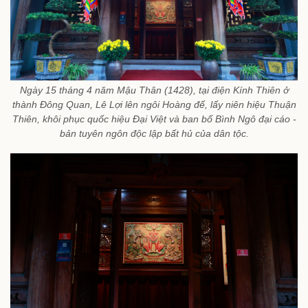
Ngày 15 tháng 4 năm Mậu Thân (1428), tại điện Kính Thiên ở
thành Đông Quan, Lê Lợi lên ngôi Hoàng đế, lấy niên hiệu Thuận
Thiên, khôi phục quốc hiệu Đại Việt và ban bố Bình Ngô đại cáo -
bản tuyên ngôn độc lập bất hủ của dân tộc.