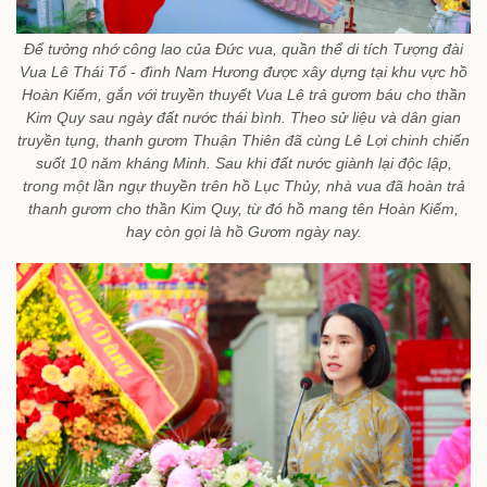
Để tưởng nhớ công lao của Đức vua, quần thể di tích Tượng đài
Vua Lê Thái Tổ - đình Nam Hương được xây dựng tại khu vực hồ
Hoàn Kiếm, gắn với truyền thuyết Vua Lê trả gươm báu cho thần
Kim Quy sau ngày đất nước thái bình. Theo sử liệu và dân gian
truyền tụng, thanh gươm Thuận Thiên đã cùng Lê Lợi chinh chiến
suốt 10 năm kháng Minh. Sau khi đất nước giành lại độc lập,
trong một lần ngự thuyền trên hồ Lục Thủy, nhà vua đã hoàn trả
thanh gươm cho thần Kim Quy, từ đó hồ mang tên Hoàn Kiếm,
hay còn gọi là hồ Gươm ngày nay.