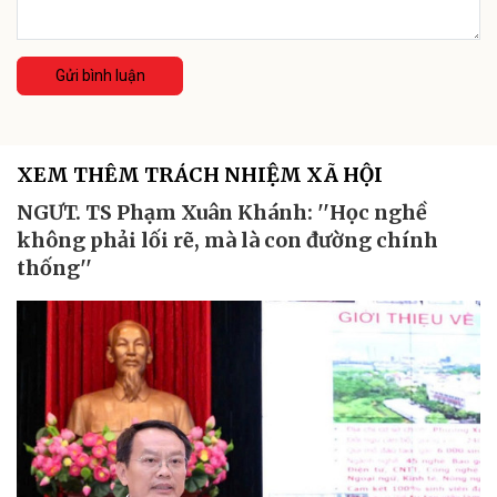
Gửi bình luận
XEM THÊM TRÁCH NHIỆM XÃ HỘI
NGƯT. TS Phạm Xuân Khánh: ''Học nghề
không phải lối rẽ, mà là con đường chính
thống''