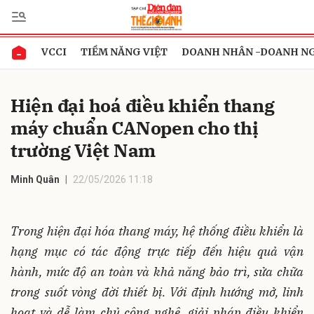
VCCI
TIỀM NĂNG VIỆT
DOANH NHÂN -DOANH N
Gửi bình luận
Hiện đại hoá điều khiển thang
máy chuẩn CANopen cho thị
trường Việt Nam
Minh Quân
22/05/2026 11:18
Hủy
Gửi
Trong hiện đại hóa thang máy, hệ thống điều khiển là
hạng mục có tác động trực tiếp đến hiệu quả vận
hành, mức độ an toàn và khả năng bảo trì, sửa chữa
trong suốt vòng đời thiết bị. Với định hướng mở, linh
hoạt và dễ làm chủ công nghệ, giải pháp điều khiển