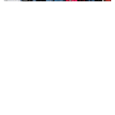
Vinachem được Cục An ninh kinh tế, Bộ
Công an khen thưởng trong phong trào toàn
dân bảo vệ an ninh Tổ quốc
Tại Hội nghị tổng kết phong trào toàn dân bảo vệ an ninh Tổ
quốc năm 2025 và triển khai nhiệm vụ năm 2026 do Cục An
ninh kinh tế, Bộ Công an tổ chức, Tập đoàn Hóa chất Việt Nam
(Vinachem) được trao Bằng công nhận...