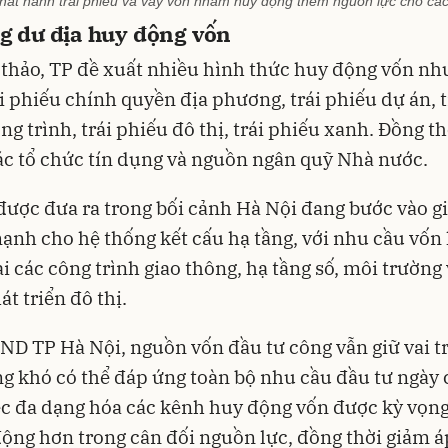
phát hành trái phiếu và vay vốn nhằm huy động thêm nguồn lực cho cá
g dư địa huy động vốn
thảo, TP đề xuất nhiều hình thức huy động vốn nh
i phiếu chính quyền địa phương, trái phiếu dự án, t
ng trình, trái phiếu đô thị, trái phiếu xanh. Đồng th
ác tổ chức tín dụng và nguồn ngân quỹ Nhà nước.
được đưa ra trong bối cảnh Hà Nội đang bước vào g
ạnh cho hệ thống kết cấu hạ tầng, với nhu cầu vốn 
ai các công trình giao thông, hạ tầng số, môi trường
át triển đô thị.
D TP Hà Nội, nguồn vốn đầu tư công vẫn giữ vai t
g khó có thể đáp ứng toàn bộ nhu cầu đầu tư ngày 
ệc đa dạng hóa các kênh huy động vốn được kỳ vọng
ộng hơn trong cân đối nguồn lực, đồng thời giảm á