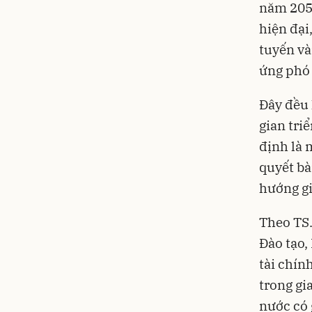
năm 2050
hiện đại
tuyến và
ứng phó 
Đây đều 
gian tri
định là 
quyết bà
hướng gi
Theo TS.
Đào tạo,
tài chín
trong gi
nước có 