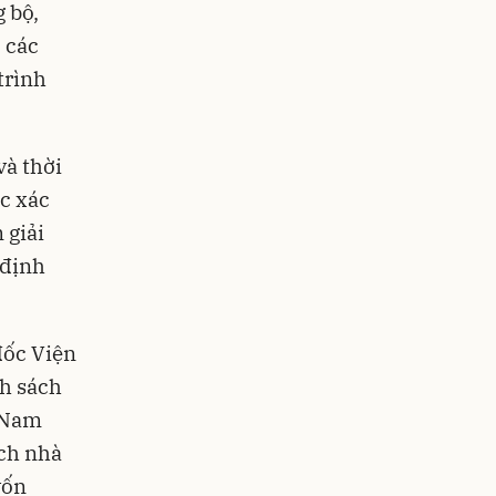
 bộ,
, các
trình
và thời
ợc xác
 giải
 định
đốc Viện
nh sách
t Nam
ách nhà
vốn