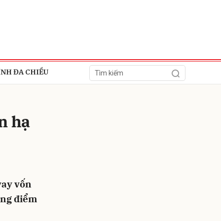
ÍNH ĐA CHIỀU
n hạ
ửi
vay vốn
ọng điểm