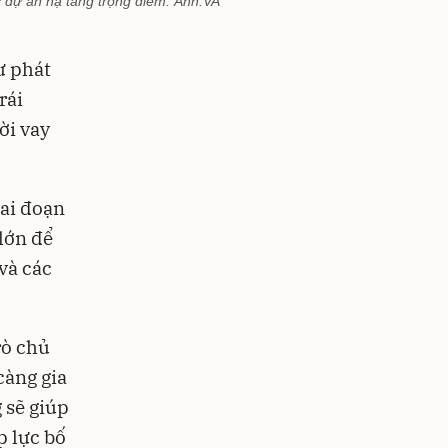
c dự án hạ tầng trọng điểm. Ảnh:VA
ư phát
rái
ời vay
iai đoạn
lớn để
 và các
rò chủ
càng gia
 sẽ giúp
p lực bố