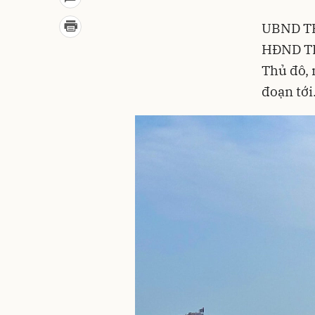
UBND TP 
HĐND TP 
Thủ đô, 
đoạn tới