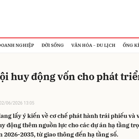
bình luận
DOANH NGHIỆP
ĐỜI SỐNG
VĂN HÓA - DU LỊCH
ỐNG K
ội huy động vốn cho phát triể
02/06/2026 13:05
Hủy
G
ang lấy ý kiến về cơ chế phát hành trái phiếu và 
y động thêm nguồn lực cho các dự án hạ tầng tr
n 2026-2035, từ giao thông đến hạ tầng số.