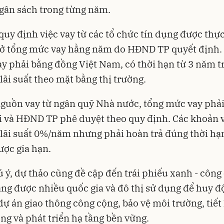
ngân sách trong từng năm.
quy định việc vay từ các tổ chức tín dụng được thự
sở tổng mức vay hằng năm do HĐND TP quyết định.
y phải bằng đồng Việt Nam, có thời hạn từ 3 năm tr
lãi suất theo mặt bằng thị trường.
nguồn vay từ ngân quỹ Nhà nước, tổng mức vay phả
 và HĐND TP phê duyệt theo quy định. Các khoản 
lãi suất 0%/năm nhưng phải hoàn trả đúng thời hạ
ợc gia hạn.
 ý, dự thảo cũng đề cập đến trái phiếu xanh - công 
ng được nhiều quốc gia và đô thị sử dụng để huy đ
dự án giao thông công cộng, bảo vệ môi trường, tiết
ng và phát triển hạ tầng bền vững.