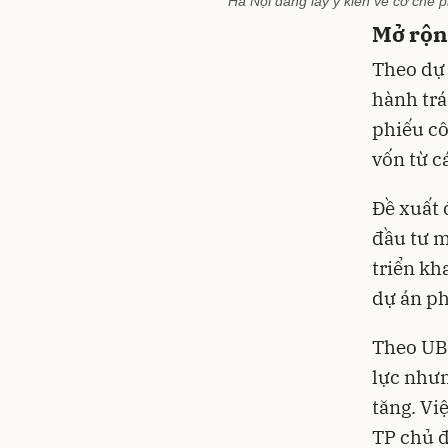
Hà Nội đang lấy ý kiến về cơ chế 
Mở rộn
Theo dự 
hành trá
phiếu cô
vốn từ c
Đề xuất 
đầu tư m
triển kh
dự án ph
Theo UBN
lực nhưn
tăng. Vi
TP chủ đ