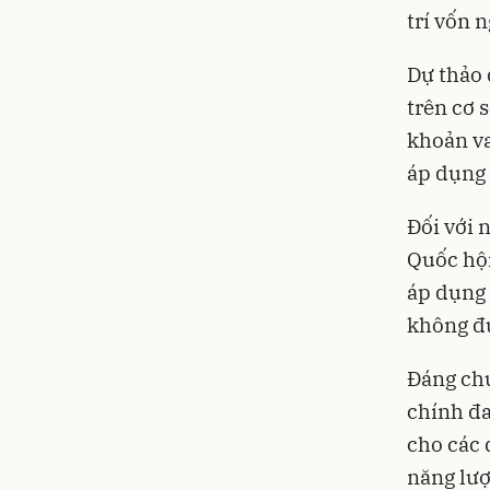
trí vốn 
Dự thảo 
trên cơ 
khoản va
áp dụng 
Đối với 
Quốc hội
áp dụng 
không đư
Đáng chú
chính đa
cho các 
năng lượ