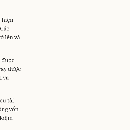
c hiện
 Các
ở lên và
i được
vay được
n và
cụ tài
ộng vốn
 kiệm