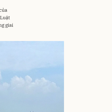
 của
 Luật
g giai