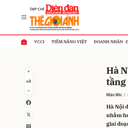
Gửi 
VCCI
TIỀM NĂNG VIỆT
DOANH NHÂN -
Hà N
tầng
Mẫn Nhi
Hà Nội đ
nhằm hu
giai đoạ