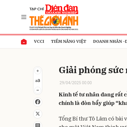
Gửi 
VCCI
TIỀM NĂNG VIỆT
DOANH NHÂN -
Giải phóng sức
29/04/2025 00:00
Kinh tế tư nhân đang rất c
chính là đòn bẩy giúp “kha
Tổng Bí thư Tô Lâm có bài v
cho một Việt Nam thịnh vượ