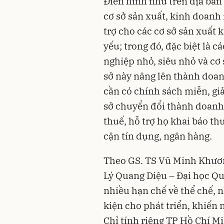
Điển hình như trên địa bà
cơ sở sản xuất, kinh doanh 
trợ cho các cơ sở sản xuất 
yếu; trong đó, đặc biệt là
nghiệp nhỏ, siêu nhỏ và cơ 
sở này nâng lên thành doan
cần có chính sách miễn, gi
sở chuyển đổi thành doanh 
thuế, hỗ trợ họ khai báo th
cận tín dụng, ngân hàng.
Theo GS. TS Vũ Minh Khươn
Lý Quang Diệu – Đại học Qu
nhiều hạn chế về thể chế, 
kiện cho phát triển, khiến 
Chỉ tính riêng TP Hồ Chí M