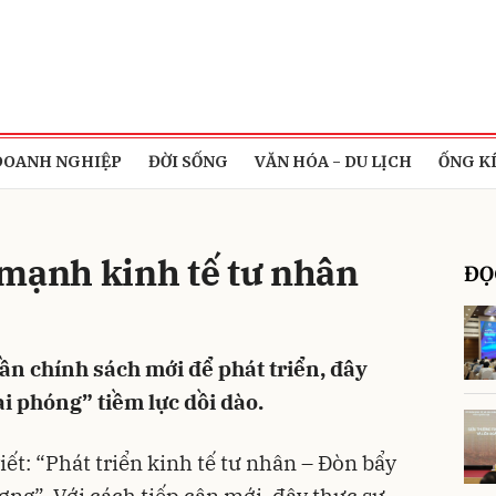
bình luận
DOANH NGHIỆP
ĐỜI SỐNG
VĂN HÓA - DU LỊCH
ỐNG K
 mạnh kinh tế tư nhân
ĐỌ
ần chính sách mới để phát triển, đây
Hủy
G
i phóng” tiềm lực dồi dào.
iết: “Phát triển kinh tế tư nhân – Đòn bẩy
ng”. Với cách tiếp cận mới, đây thực sự