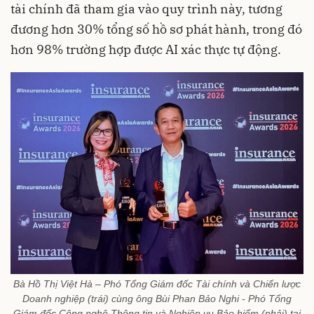
tài chính đã tham gia vào quy trình này, tương
đương hơn 30% tổng số hồ sơ phát hành, trong đó
hơn 98% trường hợp được AI xác thực tự động.
Bà Hồ Thị Việt Hà – Phó Tổng Giám đốc Tài chính và Chiến lược
Doanh nghiệp (trái) cùng ông Bùi Phan Bảo Nghi - Phó Tổng
Giám đốc Công nghệ Thông tin và Nghiệp vụ Bảo hiểm (phải) tại