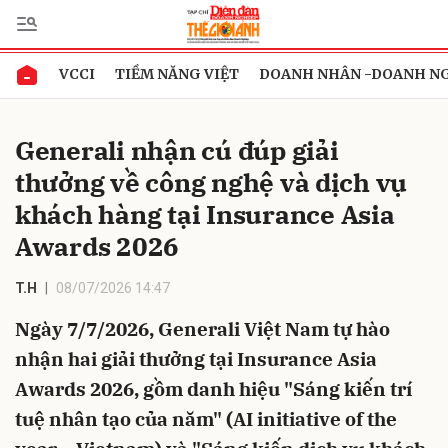
VCCI
TIỀM NĂNG VIỆT
DOANH NHÂN -DOANH N
Gửi bình luận
Generali nhận cú đúp giải
thưởng về công nghệ và dịch vụ
khách hàng tại Insurance Asia
Awards 2026
T.H
08/07/2026 14:47
Hủy
Gửi
Ngày 7/7/2026, Generali Việt Nam tự hào
nhận hai giải thưởng tại Insurance Asia
Awards 2026, gồm danh hiệu "Sáng kiến trí
tuệ nhân tạo của năm" (AI initiative of the