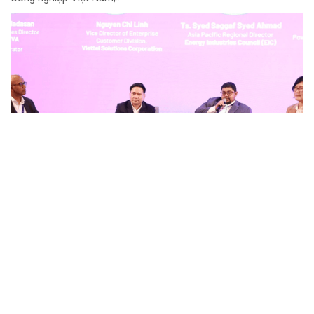
Công ty Nhiệt điện Duyên Hải: Đổi mới để giữ
vững dòng điện, kiến tạo giá trị bền vững
Giữ vai trò quan trọng trong bảo đảm an ninh năng lượng quốc
gia và cung cấp nguồn điện ổn định cho khu vực phía Nam,
Công ty Nhiệt điện Duyên Hải không chỉ tập trung vận hành an