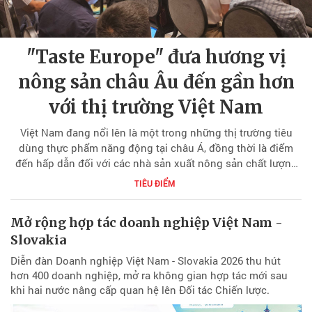
"Taste Europe" đưa hương vị
nông sản châu Âu đến gần hơn
với thị trường Việt Nam
Việt Nam đang nổi lên là một trong những thị trường tiêu
dùng thực phẩm năng động tại châu Á, đồng thời là điểm
đến hấp dẫn đối với các nhà sản xuất nông sản chất lượng
cao trên thế giới. Trong bối cảnh nhu cầu về thực phẩm an
TIÊU ĐIỂM
toàn, minh bạch nguồn gốc và đáp ứng các tiêu chuẩn quốc
tế ngày càng gia tăng, chiến dịch "Taste Europe – Khám phá
Mở rộng hợp tác doanh nghiệp Việt Nam -
Hương vị Châu Âu!" không chỉ giới thiệu những sản phẩm
Slovakia
đặc trưng của Liên minh châu Âu (EU) mà còn góp phần
thúc đẩy kết nối thương mại và hợp tác giữa doanh nghiệp
Diễn đàn Doanh nghiệp Việt Nam - Slovakia 2026 thu hút
châu Âu với thị trường Việt Nam.
hơn 400 doanh nghiệp, mở ra không gian hợp tác mới sau
khi hai nước nâng cấp quan hệ lên Đối tác Chiến lược.