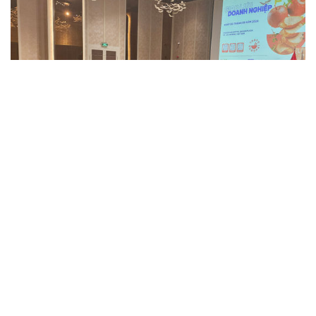
Hoàn thiện pháp quy hạt nhân, tạo nền tảng
cho phát triển điện hạt nhân
Hệ thống pháp quy hạt nhân của Việt Nam sẽ tiếp tục được
hoàn thiện theo hướng hiện đại, chuyên nghiệp và phù hợp với
các chuẩn mực quốc tế. Đây là nền tảng quan trọng để triển
khai chương trình điện hạt nhân quốc...