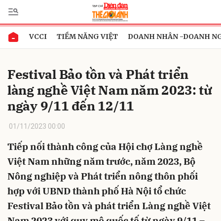
VCCI
TIỀM NĂNG VIỆT
DOANH NHÂN -DOANH N
Gửi bình luận
Festival Bảo tồn và Phát triển
làng nghề Việt Nam năm 2023: từ
ngày 9/11 đến 12/11
01/11/2023 00:00
Tiếp nối thành công của Hội chợ Làng nghề
Hủy
Gửi
Việt Nam những năm trước, năm 2023, Bộ
Nông nghiệp và Phát triển nông thôn phối
hợp với UBND thành phố Hà Nội tổ chức
Festival Bảo tồn và phát triển Làng nghề Việt
Nam 2023 với quy mô quốc tế từ ngày 9/11 –