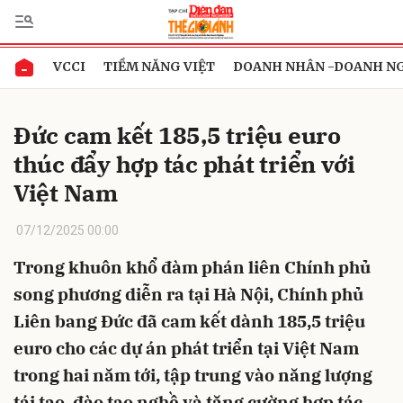
VCCI
TIỀM NĂNG VIỆT
DOANH NHÂN -DOANH N
Gửi bình luận
Đức cam kết 185,5 triệu euro
thúc đẩy hợp tác phát triển với
Việt Nam
07/12/2025 00:00
Trong khuôn khổ đàm phán liên Chính phủ
Hủy
Gửi
song phương diễn ra tại Hà Nội, Chính phủ
Liên bang Đức đã cam kết dành 185,5 triệu
euro cho các dự án phát triển tại Việt Nam
trong hai năm tới, tập trung vào năng lượng
tái tạo, đào tạo nghề và tăng cường hợp tác