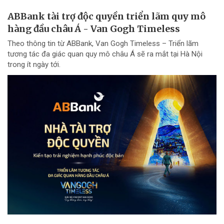
ABBank tài trợ độc quyền triển lãm quy mô
hàng đầu châu Á - Van Gogh Timeless
Theo thông tin từ ABBank, Van Gogh Timeless – Triển lãm
tương tác đa giác quan quy mô châu Á sẽ ra mắt tại Hà Nội
trong ít ngày tới.