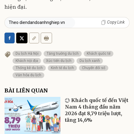
hiện đại.
Copy Link
Theo diendandoanhnghiep.vn
Du lịch Hà Nội
Tăng trưởng du lịch
Khách quốc tế
Khách nội địa
Xúc tiến du lịch
Du lịch xanh
Thống kê du lịch
Kinh tế du lịch
Chuyển đổi số
Văn hóa du lịch
BÀI LIÊN QUAN
Khách quốc tế đến Việt
Nam 4 tháng đầu năm
2026 đạt 8,79 triệu lượt,
tăng 14,6%