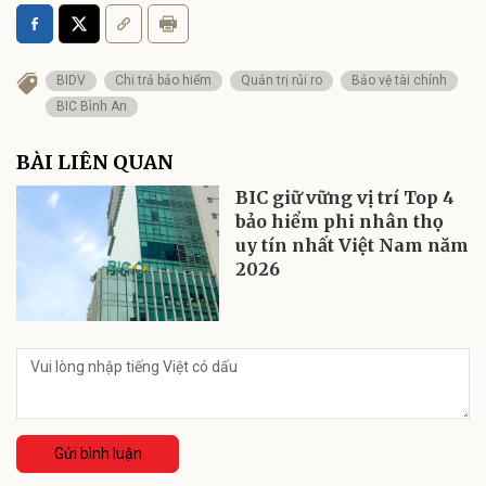
BIDV
Chi trả bảo hiểm
Quản trị rủi ro
Bảo vệ tài chính
BIC Bình An
BÀI LIÊN QUAN
BIC giữ vững vị trí Top 4
bảo hiểm phi nhân thọ
uy tín nhất Việt Nam năm
2026
Gửi bình luận