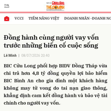
VCCI
TIỀM NĂNG VIỆT
DOANH NHÂN -DOANH N
Gửi bình luận
Đồng hành cùng người vay vốn
trước những biến cố cuộc sống
Lê Minh
08/07/2026 20:40
BIC Cửu Long phối hợp BIDV Đồng Tháp vừa
chi trả hơn 4,8 tỷ đồng quyền lợi bảo hiểm
Hủy
Gửi
BIC Bình An cho gia đình một khách hàng
không may tử vong do tai nạn giao thông,
khẳng định cam kết đồng hành và bảo vệ tài
chính cho người vay vốn.