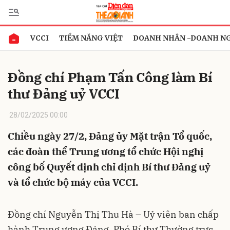
VCCI
TIỀM NĂNG VIỆT
DOANH NHÂN -DOANH N
Gửi bình luận
Đồng chí Phạm Tấn Công làm Bí
thư Đảng uỷ VCCI
28/02/2025 00:00
Chiều ngày 27/2, Đảng ủy Mặt trận Tổ quốc,
các đoàn thể Trung ương tổ chức Hội nghị
Hủy
Gửi
công bố Quyết định chỉ định Bí thư Đảng uỷ
và tổ chức bộ máy của VCCI.
Đồng chí Nguyễn Thị Thu Hà – Uỷ viên ban chấp
hành Trung ương Đảng, Phó Bí thư Thường trực