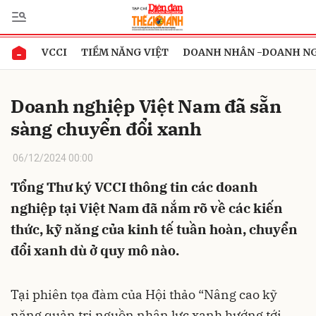
VCCI
TIỀM NĂNG VIỆT
DOANH NHÂN -DOANH N
Gửi bình luận
Doanh nghiệp Việt Nam đã sẵn
sàng chuyển đổi xanh
06/12/2024 00:00
Tổng Thư ký VCCI thông tin các doanh
nghiệp tại Việt Nam đã nắm rõ về các kiến
Hủy
Gửi
thức, kỹ năng của kinh tế tuần hoàn, chuyển
đổi xanh dù ở quy mô nào.
Tại phiên tọa đàm của Hội thảo “Nâng cao kỹ
năng quản trị nguồn nhân lực xanh hướng tới