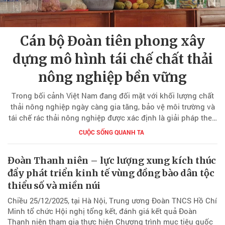
Cán bộ Đoàn tiên phong xây
dựng mô hình tái chế chất thải
nông nghiệp bền vững
Trong bối cảnh Việt Nam đang đối mặt với khối lượng chất
thải nông nghiệp ngày càng gia tăng, bảo vệ môi trường và
tái chế rác thải nông nghiệp được xác định là giải pháp then
chốt nhằm thúc đẩy kinh tế xanh, hạn chế ô nhiễm nguồn
CUỘC SỐNG QUANH TA
nước, đất đai và không khí. Thanh niên, với sức trẻ, tinh thần
xung kích và mạng lưới tổ chức rộng khắp, được xác định là
Đoàn Thanh niên – lực lượng xung kích thúc
lực lượng nòng cốt, cùng đội ngũ cán bộ Đoàn tiên phong
đẩy phát triển kinh tế vùng đồng bào dân tộc
triển khai các mô hình bảo vệ môi trường tại cơ sở.
thiểu số và miền núi
Chiều 25/12/2025, tại Hà Nội, Trung ương Đoàn TNCS Hồ Chí
Minh tổ chức Hội nghị tổng kết, đánh giá kết quả Đoàn
Thanh niên tham gia thực hiện Chương trình mục tiêu quốc