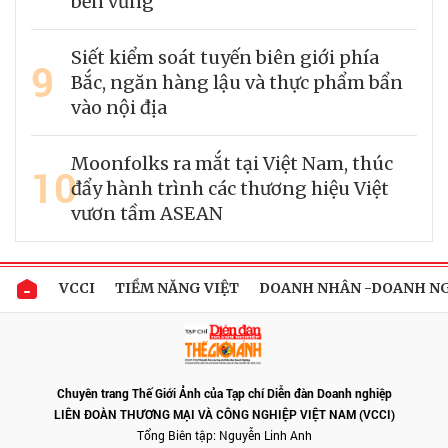
bền vững
Siết kiểm soát tuyến biên giới phía
9
Bắc, ngăn hàng lậu và thực phẩm bẩn
vào nội địa
Moonfolks ra mắt tại Việt Nam, thúc
10
đẩy hành trình các thương hiệu Việt
vươn tầm ASEAN
VCCI
TIỀM NĂNG VIỆT
DOANH NHÂN -DOANH N
Chuyên trang Thế Giới Ảnh của Tạp chí Diễn đàn Doanh nghiệp
LIÊN ĐOÀN THƯƠNG MẠI VÀ CÔNG NGHIỆP VIỆT NAM (VCCI)
Tổng Biên tập: Nguyễn Linh Anh