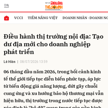
VCCI
TIỀM NĂNG VIỆT
DOANH NHÂN -DOANH N
Gửi bình luận
Điều hành thị trường nội địa: Tạo
dư địa mới cho doanh nghiệp
phát triển
Lê Hiền
08/07/2026 13:59
06 tháng đầu năm 2026, trong bối cảnh kinh
Hủy
Gửi
tế thế giới tiếp tục diễn biến phức tạp, áp lực
từ biến động giá năng lượng, đứt gãy chuỗi
cung ứng và xu hướng bảo hộ thương mại vẫn
hiện hữu, thị trường trong nước tiếp tục được
xác định là "bệ đỡ" quan trọng của nền kinh