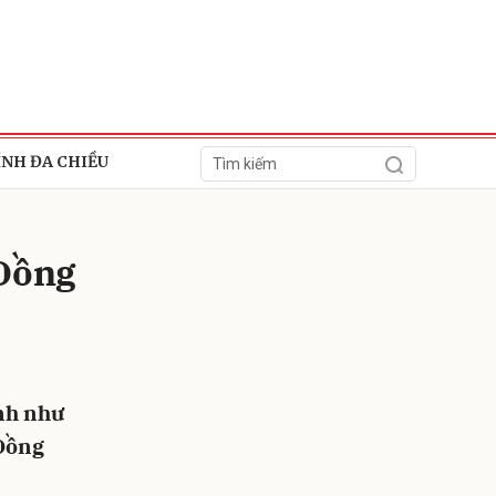
ÍNH ĐA CHIỀU
 Đồng
ửi
ình như
 Đồng