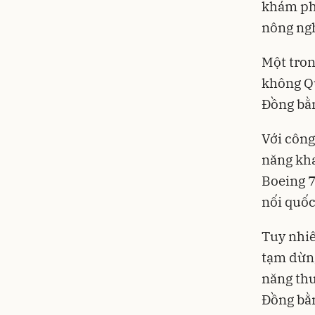
khám phá
nông ngh
Một tron
không Qu
Đồng bằ
Với công
năng kha
Boeing 7
nối quốc
Tuy nhiê
tạm dừng
năng thu
Đồng bằ