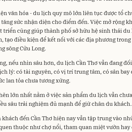
iện văn hóa - du lịch quy mô lớn liên tục được tổ ch
 tăng sức nhận diện cho điểm đến. Việc mở rộng k
t triển cũng giúp thành phố sở hữu hệ sinh thái du 
, tạo điều kiện để kết nối với các địa phương trong
ng sông Cửu Long.
g, nếu nhìn sâu hơn, du lịch Cần Thơ vẫn đang đối
h lý: có tài nguyên, có vị trí trung tâm, có sân bay 
c lan tỏa chưa tương xứng.
ẽn lớn nhất nằm ở việc sản phẩm du lịch vẫn chưa
ều sâu trải nghiệm đủ mạnh để giữ chân du khách.
 khách đến Cần Thơ hiện nay vẫn tập trung vào nhữ
uen thuộc như chợ nổi, tham quan miệt vườn hay 