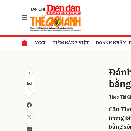
Gửi 
VCCI
TIỀM NĂNG VIỆT
DOANH NHÂN -
Đánh
bằng
Theo Thi G
Cần Thơ 
trung tâ
bằng sô