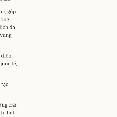
ức, góp
hông
lịch đa
 vùng
 diện
quốc tế,
 tạo
ng trải
du lịch