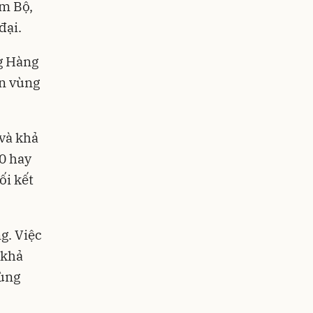
am Bộ,
đại.
ng Hàng
àn vùng
và khả
0 hay
ối kết
g. Việc
 khả
vùng