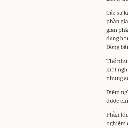
Các sự k
phần gia
gian phá
dạng hơn
Đồng bằ
Thế nhưn
một nghịc
nhưng sứ
Điểm ngh
được chi
Phần lớn
nghiệm q