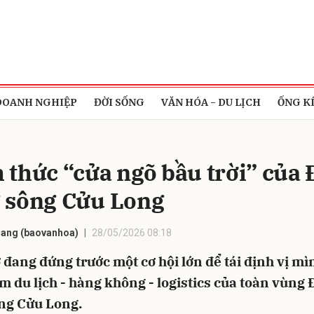
bình luận
DOANH NGHIỆP
ĐỜI SỐNG
VĂN HÓA - DU LỊCH
ỐNG K
 thức “cửa ngõ bầu trời” của
 sông Cửu Long
iang (baovanhoa)
28/05/2026 08:18
Hủy
G
đang đứng trước một cơ hội lớn để tái định vị m
m du lịch - hàng không - logistics của toàn vùng
ng Cửu Long.