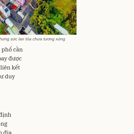
 nhưng sức lan tỏa chưa tương xứng
h phố cần
bay được
liên kết
tư duy
 định
ông
 địa.