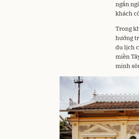
ngắn ngà
khách cò
Trong kh
hướng tr
du lịch 
miền Tây
minh sô