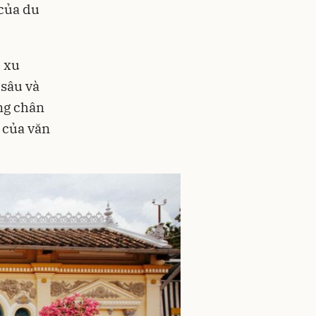
 của du
c xu
 sâu và
ng chân
 của văn