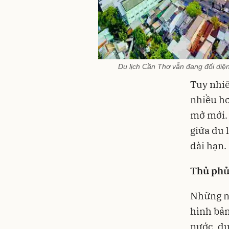
Du lịch Cần Thơ vẫn đang đối diện
Tuy nhiê
nhiều hơ
mở mới. 
giữa du 
dài hạn.
Thủ phủ 
Những nă
hình bản
nước, du