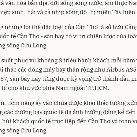
 văn hóa bản địa, đời sống sông nước, ẩm thực N
iệp sinh thái và cả nhịp sống đô thị miền Tây hiện 
g những lợi thế đặc biệt của Cần Thơ là sở hữu Cả
ốc tế Cần Thơ - sân bay có vị trí chiến lược của to
ng sông Cửu Long.
 suất phục vụ khoảng 3 triệu hành khách mỗi năm 
i thác các dòng máy bay thân rộng như Airbus A35
87, sân bay này từng được kỳ vọng trở thành đầu m
 tế cho khu vực phía Nam ngoài TP.HCM.
n, tiềm năng ấy vẫn chưa được khai thác tương xứn
 các đường bay quốc tế đã ảnh hưởng đáng kể đến
 hút khách quốc tế trực tiếp đến Cần Thơ và toàn 
ng sông Cửu Long.