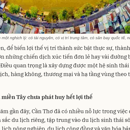
 một nghịch lý: có tài nguyên, có vị trí trung tâm, có sân bay quốc tế,
n, để biến lợi thế vị trí thành sức bật thực sự, thàn
n những chiến dịch xúc tiến đơn lẻ hay vài đường 
Điều quan trọng là xây dựng được một hệ sinh thái 
lịch, hàng không, thương mại và hạ tầng vùng theo 
miền Tây chưa phát huy hết lợi thế
m gần đây, Cần Thơ đã có nhiều nỗ lực trong việc
 sắc du lịch riêng, tập trung vào du lịch sinh thái s
 lịch nông nghiệp, du lịch cộng đồng và văn hóa bản