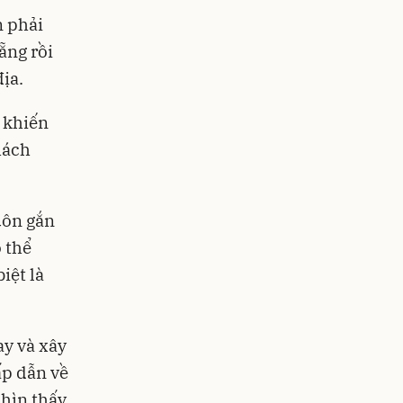
n phải
ẵng rồi
ịa.
 khiến
hách
uôn gắn
 thể
iệt là
ay và xây
ấp dẫn về
nhìn thấy