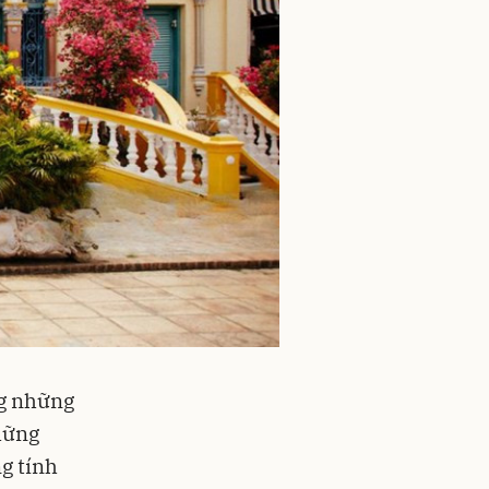
ng những
hững
g tính