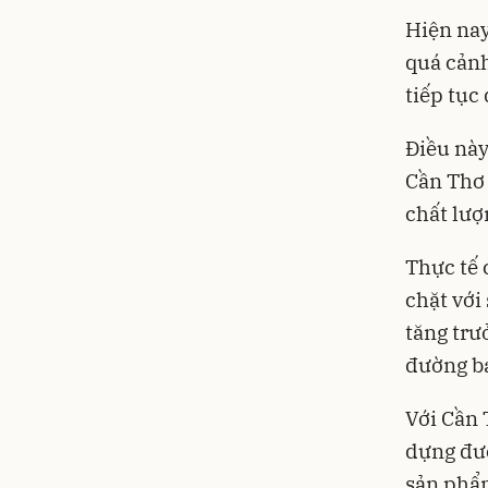
Hiện nay
quá cảnh
tiếp tục
Điều này
Cần Thơ 
chất lượ
Thực tế 
chặt với
tăng trư
đường ba
Với Cần 
dựng đượ
sản phẩm