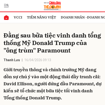
VCCI
TIỀM NĂNG VIỆT
DOANH NHÂN -DOANH N
Gửi bình luận
Đằng sau bữa tiệc vinh danh tổng
thống Mỹ Donald Trump của
"ông trùm" Paramount
Thanh Lưu
16/04/2026 09:13
Giới truyền thông và chính trường Mỹ đang
Hủy
Gửi
dồn sự chú ý vào một động thái đầy tranh cãi:
David Ellison, người đứng đầu Paramount, dự
kiến sẽ tổ chức một bữa tiệc tối vinh danh
Tổng thống Donald Trump.