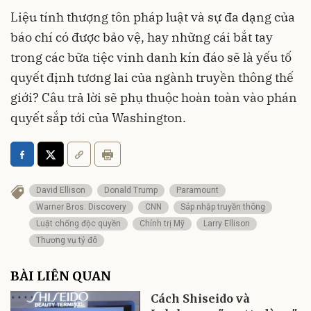
Liệu tính thượng tôn pháp luật và sự đa dạng của
báo chí có được bảo vệ, hay những cái bắt tay
trong các bữa tiệc vinh danh kín đáo sẽ là yếu tố
quyết định tương lai của ngành truyền thông thế
giới? Câu trả lời sẽ phụ thuộc hoàn toàn vào phán
quyết sắp tới của Washington.
David Ellison
Donald Trump
Paramount
Warner Bros. Discovery
CNN
Sáp nhập truyền thông
Luật chống độc quyền
Chính trị Mỹ
Larry Ellison
Thương vụ tỷ đô
BÀI LIÊN QUAN
Cách Shiseido và