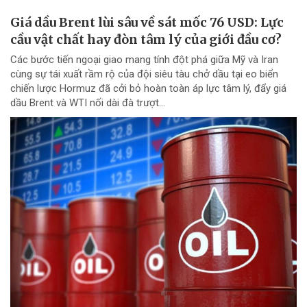
Giá dầu Brent lùi sâu về sát mốc 76 USD: Lực
cầu vật chất hay đòn tâm lý của giới đầu cơ?
Các bước tiến ngoại giao mang tính đột phá giữa Mỹ và Iran
cùng sự tái xuất rầm rộ của đội siêu tàu chở dầu tại eo biển
chiến lược Hormuz đã cởi bỏ hoàn toàn áp lực tâm lý, đẩy giá
dầu Brent và WTI nối dài đà trượt...