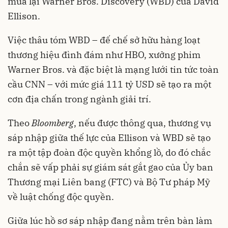
mua lại Warner Bros. Discovery (WBD) của David
Ellison.
Việc thâu tóm WBD – đế chế sở hữu hàng loạt
thương hiệu đình đám như HBO, xưởng phim
Warner Bros. và đặc biệt là mạng lưới tin tức toàn
cầu CNN – với mức giá 111 tỷ USD sẽ tạo ra một
cơn địa chấn trong ngành giải trí.
Theo
Bloomberg
, nếu được thông qua, thương vụ
sáp nhập giữa thế lực của Ellison và WBD sẽ tạo
ra một tập đoàn độc quyền khổng lồ, do đó chắc
chắn sẽ vấp phải sự giám sát gắt gao của Ủy ban
Thương mại Liên bang (FTC) và Bộ Tư pháp Mỹ
về luật chống độc quyền.
Giữa lúc hồ sơ sáp nhập đang nằm trên bàn làm