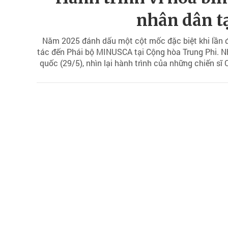
nhân dân t
Năm 2025 đánh dấu một cột mốc đặc biệt khi lần đ
tác đến Phái bộ MINUSCA tại Cộng hòa Trung Phi. Nh
quốc (29/5), nhìn lại hành trình của những chiến sĩ
có vũ trang đầy khắc nghiệt, khẳng định bản lĩnh và 