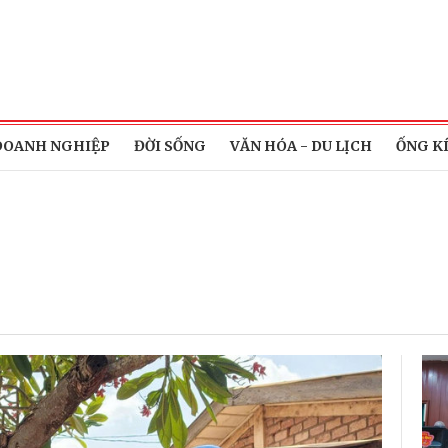
DOANH NGHIỆP
ĐỜI SỐNG
VĂN HÓA - DU LỊCH
ỐNG K