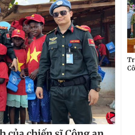
Tr
Cô
h của chiến sĩ Công an