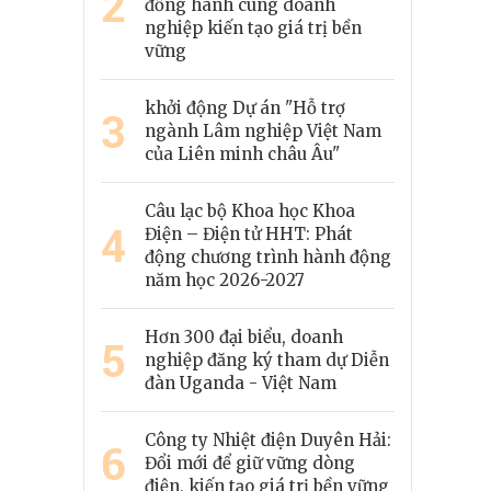
2
đồng hành cùng doanh
nghiệp kiến tạo giá trị bền
vững
khởi động Dự án "Hỗ trợ
3
ngành Lâm nghiệp Việt Nam
của Liên minh châu Âu"
Câu lạc bộ Khoa học Khoa
4
Điện – Điện tử HHT: Phát
động chương trình hành động
năm học 2026-2027
Hơn 300 đại biểu, doanh
5
nghiệp đăng ký tham dự Diễn
đàn Uganda - Việt Nam
Công ty Nhiệt điện Duyên Hải:
6
Đổi mới để giữ vững dòng
điện, kiến tạo giá trị bền vững