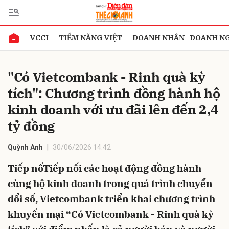
VCCI
TIỀM NĂNG VIỆT
DOANH NHÂN -DOANH N
Gửi bình luận
"Có Vietcombank - Rinh quà kỳ
tích": Chương trình đồng hành hộ
kinh doanh với ưu đãi lên đến 2,4
tỷ đồng
Quỳnh Anh
30/06/2026 14:42
Hủy
Gửi
Tiếp nốTiếp nối các hoạt động đồng hành
cùng hộ kinh doanh trong quá trình chuyển
đổi số, Vietcombank triển khai chương trình
khuyến mại “Có Vietcombank - Rinh quà kỳ