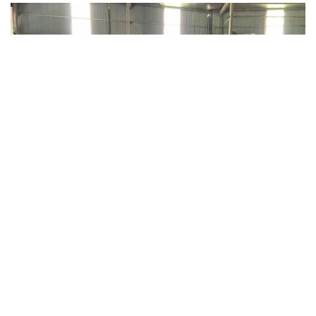
Chuyển cơ quan điều tra vụ gần 1 tấn thịt lợn
nghi nhiễm dịch tả lợn châu Phi tại Hưng
Yên
Gần 1 tấn thịt lợn và các sản phẩm từ lợn có dấu hiệu vi phạm
quy định về an toàn thực phẩm, trong đó nhiều mẫu dương tính