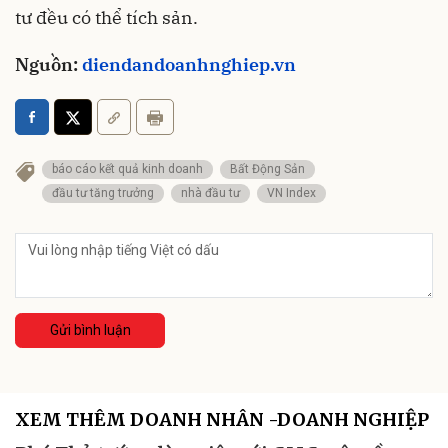
tư đều có thể tích sản.
Nguồn:
diendandoanhnghiep.vn
báo cáo kết quả kinh doanh
Bất Động Sản
đầu tư tăng trưởng
nhà đầu tư
VN Index
Gửi bình luận
XEM THÊM DOANH NHÂN -DOANH NGHIỆP