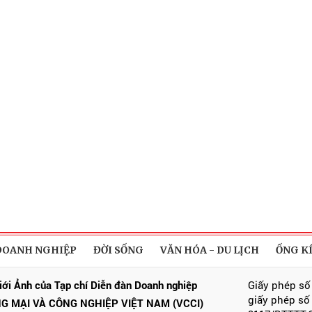
DOANH NGHIỆP
ĐỜI SỐNG
VĂN HÓA - DU LỊCH
ỐNG K
iới Ảnh của Tạp chí Diễn đàn Doanh nghiệp
Giấy phép số
giấy phép số
G MẠI VÀ CÔNG NGHIỆP VIỆT NAM (VCCI)