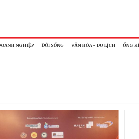
DOANH NGHIỆP
ĐỜI SỐNG
VĂN HÓA - DU LỊCH
ỐNG K