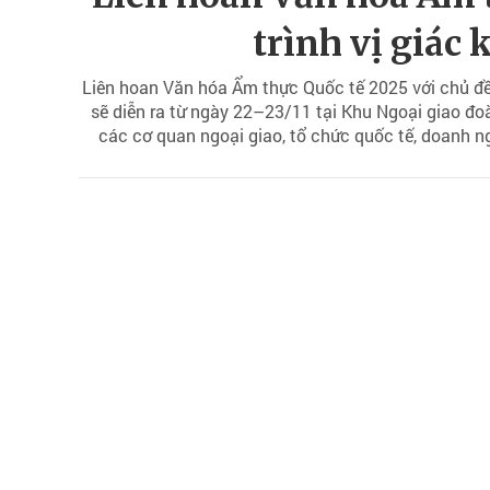
trình vị giác
Liên hoan Văn hóa Ẩm thực Quốc tế 2025 với chủ đề 
sẽ diễn ra từ ngày 22–23/11 tại Khu Ngoại giao đo
các cơ quan ngoại giao, tổ chức quốc tế, doanh n
thường niên có uy tín của Bộ Ngoại giao, sự kiện kh
mà còn góp phần thúc đẩy ngoại giao văn h