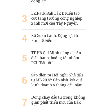
động lực
EZ.Park Đắk Lắk I: Kiến tạo
3
cực tăng trưởng công nghiệp
xanh mới của Tây Nguyên
4
Xã Xuân Cảnh: Động lực từ
kinh tế biển
TP.Hồ Chí Minh nâng chuẩn
5
điều hành, hướng tới nhóm
PCI "Rất tốt"
Sắp diễn ra Hội nghị Nhà đầu
6
tư MB 2026: Cập nhật kết quả
kinh doanh 6 tháng đầu năm
Dòng chảy đầu tư trong không
7
gian phát triển mới của Đắk