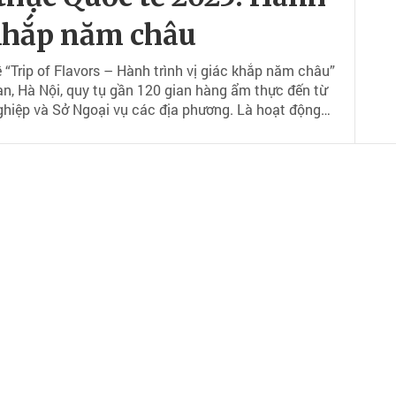
 khắp năm châu
“Trip of Flavors – Hành trình vị giác khắp năm châu”
àn, Hà Nội, quy tụ gần 120 gian hàng ẩm thực đến từ
ghiệp và Sở Ngoại vụ các địa phương. Là hoạt động
ông chỉ tôn vinh văn hóa ẩm thực Việt Nam và thế giới
óa, tăng cường kết nối và hợp tác quốc tế.