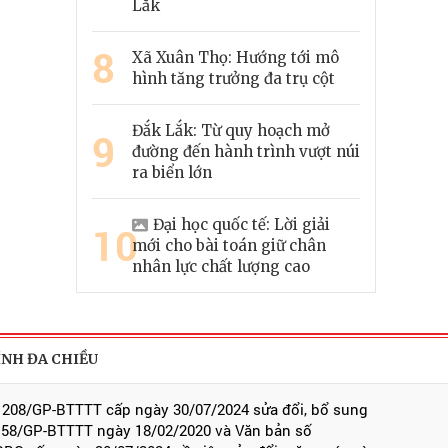
Lắk
8
Xã Xuân Thọ: Hướng tới mô
hình tăng trưởng đa trụ cột
Đắk Lắk: Từ quy hoạch mở
9
đường đến hành trình vượt núi
ra biển lớn
Đại học quốc tế: Lời giải
10
mới cho bài toán giữ chân
nhân lực chất lượng cao
ÍNH ĐA CHIỀU
 208/GP-BTTTT cấp ngày 30/07/2024 sửa đổi, bổ sung
 58/GP-BTTTT ngày 18/02/2020 và Văn bản số