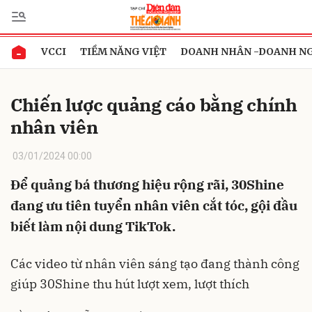
VCCI
TIỀM NĂNG VIỆT
DOANH NHÂN -DOANH N
Gửi bình luận
Chiến lược quảng cáo bằng chính
nhân viên
03/01/2024 00:00
Để quảng bá thương hiệu rộng rãi, 30Shine
đang ưu tiên tuyển nhân viên cắt tóc, gội đầu
Hủy
Gửi
biết làm nội dung TikTok.
Các video từ nhân viên sáng tạo đang thành công
giúp 30Shine thu hút lượt xem, lượt thích