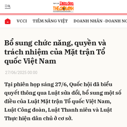
VCCI
TIỀM NĂNG VIỆT
DOANH NHÂN -DOANH N
Gửi bình luận
Bổ sung chức năng, quyền và
trách nhiệm của Mặt trận Tổ
quốc Việt Nam
27/06/2025 00:00
Tại phiên họp sáng 27/6, Quốc hội đã biểu
Hủy
Gửi
quyết thông qua Luật sửa đổi, bổ sung một số
điều của Luật Mặt trận Tổ quốc Việt Nam,
Luật Công đoàn, Luật Thanh niên và Luật
Thực hiện dân chủ ở cơ sở.