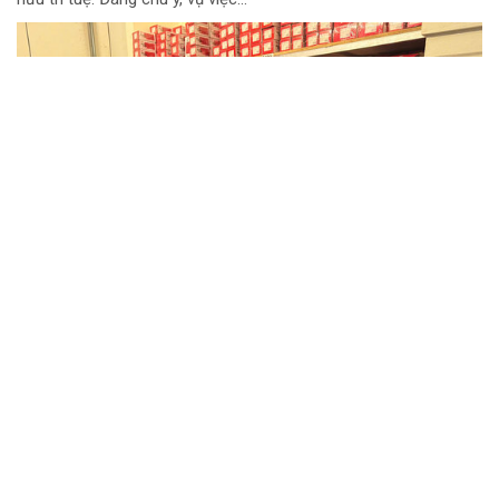
"Taste Europe" đưa hương vị nông sản châu
Âu đến gần hơn với thị trường Việt Nam
Việt Nam đang nổi lên là một trong những thị trường tiêu dùng
thực phẩm năng động tại châu Á, đồng thời là điểm đến hấp