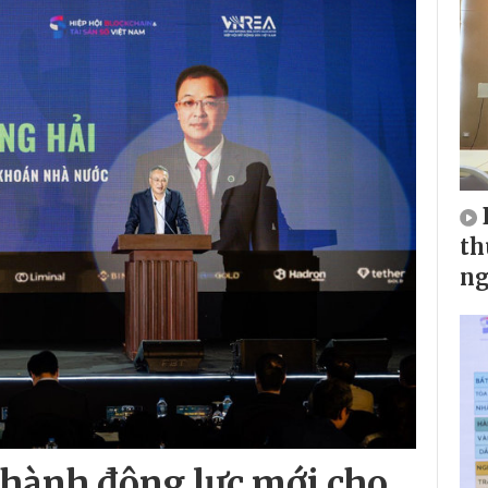
th
ng
 thành động lực mới cho