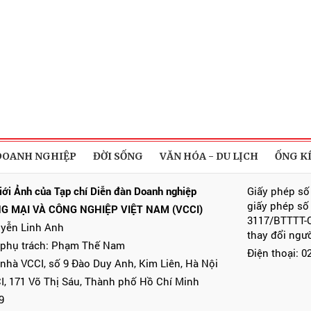
DOANH NGHIỆP
ĐỜI SỐNG
VĂN HÓA - DU LỊCH
ỐNG K
iới Ảnh của Tạp chí Diễn đàn Doanh nghiệp
Giấy phép số
giấy phép số
G MẠI VÀ CÔNG NGHIỆP VIỆT NAM (VCCI)
3117/BTTTT-C
uyễn Linh Anh
thay đổi ngư
 phụ trách: Phạm Thế Nam
Điện thoại: 
 nhà VCCI, số 9 Đào Duy Anh, Kim Liên, Hà Nội
I, 171 Võ Thị Sáu, Thành phố Hồ Chí Minh
9