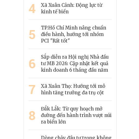
4
Xã Xuân Cảnh: Động lực từ
kinh tế biển
TP.Hồ Chí Minh nâng chuẩn
5
điều hành, hướng tới nhóm
PCI "Rất tốt"
Sắp diễn ra Hội nghị Nhà đầu
6
tư MB 2026: Cập nhật kết quả
kinh doanh 6 tháng đầu năm
7
Xã Xuân Thọ: Hướng tới mô
hình tăng trưởng đa trụ cột
Đắk Lắk: Từ quy hoạch mở
8
đường đến hành trình vượt núi
ra biển lớn
Dòng chảy đầu tư trong không