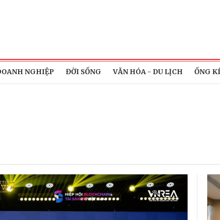
DOANH NGHIỆP
ĐỜI SỐNG
VĂN HÓA - DU LỊCH
ỐNG K