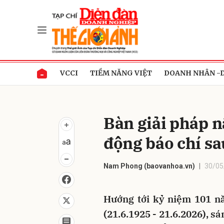
Gửi 
VCCI
TIỀM NĂNG VIỆT
DOANH NHÂN -
Bàn giải pháp n
động báo chí sa
Nam Phong (baovanhoa.vn)
30/05
Hướng tới kỷ niệm 101 
(21.6.1925 - 21.6.2026), s