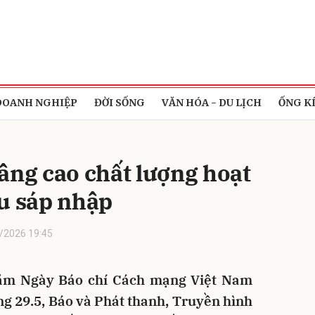
bình luận
DOANH NGHIỆP
ĐỜI SỐNG
VĂN HÓA - DU LỊCH
ỐNG K
âng cao chất lượng hoạt
u sáp nhập
/2026 19:45
Hủy
G
năm Ngày Báo chí Cách mạng Việt Nam
áng 29.5, Báo và Phát thanh, Truyền hình